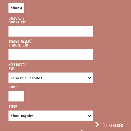
EREDETI /
MAGYAR CÍM:
CÍM
IDEGEN NYELVŰ
/ ANGOL CÍM:
EMAIL
infokozpont@bmc.hu
KELETKEZÉS
ÉVE:
TELEFON
VAGY:
NYITVA TARTÁS
TÍPUS:
ÚJ KERESÉS