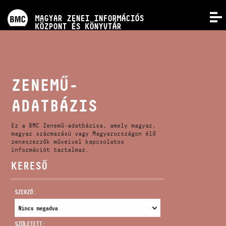
PROGRAMOK
MAGYAR ZENEI INFORMÁCIÓS
MENÜ
KÖZPONT ÉS KÖNYVTÁR
VERSENYEK
KÉPZÉSEK
ZENEMŰ-
ADATBÁZIS
KIADVÁNYOK
Ez a BMC Zenemű-adatbázisa, amely magyar,
RÓLUNK
magyar származású vagy Magyarországon élő
zeneszerzők műveivel kapcsolatos
információt tartalmaz.
KERESŐ
KAPCSOLAT
SZERZŐ:
VIDEÓ GALÉRIA
SZÜLETETT: