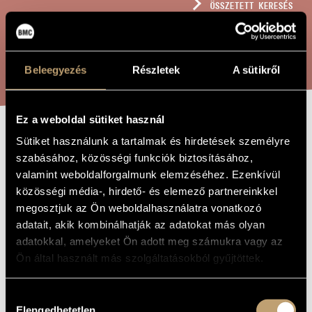
ÖSSZETETT KERESÉS
MŰVÉSZADATBÁZIS
ZENEMŰ-ADATBÁZIS
KERESÉS
Beleegyezés
Részletek
A sütikről
ZENEI KÖNYVTÁR, ONLINE KATALÓGUS
Ez a weboldal sütiket használ
TANGIBLE TIME
Sütiket használunk a tartalmak és hirdetések személyre
A MŰ CÍME
szabásához, közösségi funkciók biztosításához,
valamint weboldalforgalmunk elemzéséhez. Ezenkívül
Kedves Csanád
ZENESZERZŐ
közösségi média-, hirdető- és elemező partnereinkkel
megosztjuk az Ön weboldalhasználatra vonatkozó
Tangible Time
EREDETI /
adatait, akik kombinálhatják az adatokat más olyan
MAGYAR CÍM
adatokkal, amelyeket Ön adott meg számukra vagy az
Tangible Time
IDEGEN
NYELVŰ /
Ön által használt más szolgáltatásokból gyűjtöttek.
ANGOL CÍM
Klarinétra
ALCÍM
Hozzájárulás
2017
A MŰ
Elengedhetetlen