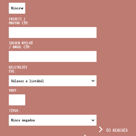
EREDETI /
MAGYAR CÍM:
CÍM
IDEGEN NYELVŰ
/ ANGOL CÍM:
EMAIL
infokozpont@bmc.hu
KELETKEZÉS
ÉVE:
TELEFON
VAGY:
NYITVA TARTÁS
TÍPUS:
ÚJ KERESÉS