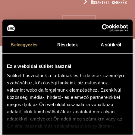
ÖSSZETETT KERESÉS
MŰVÉSZADATBÁZIS
ZENEMŰ-ADATBÁZIS
KERESÉS
ZENEI KÖNYVTÁR, ONLINE KATALÓGUS
Beleegyezés
Részletek
A sütikről
SCHOCK / SOKK
A MŰ CÍME
Ez a weboldal sütiket használ
Sütiket használunk a tartalmak és hirdetések személyre
Bánlaky Ákos
ZENESZERZŐ
szabásához, közösségi funkciók biztosításához,
valamint weboldalforgalmunk elemzéséhez. Ezenkívül
Schock / Sokk
EREDETI /
közösségi média-, hirdető- és elemező partnereinkkel
MAGYAR CÍM
megosztjuk az Ön weboldalhasználatra vonatkozó
Schock
IDEGEN
NYELVŰ /
adatait, akik kombinálhatják az adatokat más olyan
ANGOL CÍM
adatokkal, amelyeket Ön adott meg számukra vagy az
Rövid opera
ALCÍM
Ön által használt más szolgáltatásokból gyűjtöttek.
2004
A MŰ