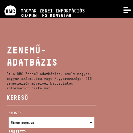
PROGRAMOK
MAGYAR ZENEI INFORMÁCIÓS
MENÜ
KÖZPONT ÉS KÖNYVTÁR
VERSENYEK
KÉPZÉSEK
ZENEMŰ-
ADATBÁZIS
KIADVÁNYOK
Ez a BMC Zenemű-adatbázisa, amely magyar,
RÓLUNK
magyar származású vagy Magyarországon élő
zeneszerzők műveivel kapcsolatos
információt tartalmaz.
KERESŐ
KAPCSOLAT
SZERZŐ:
VIDEÓ GALÉRIA
SZÜLETETT: