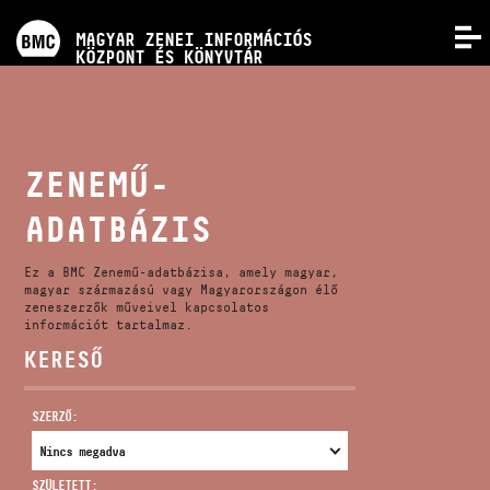
PROGRAMOK
MAGYAR ZENEI INFORMÁCIÓS
MENÜ
KÖZPONT ÉS KÖNYVTÁR
VERSENYEK
KÉPZÉSEK
ZENEMŰ-
ADATBÁZIS
KIADVÁNYOK
Ez a BMC Zenemű-adatbázisa, amely magyar,
RÓLUNK
magyar származású vagy Magyarországon élő
zeneszerzők műveivel kapcsolatos
információt tartalmaz.
KERESŐ
KAPCSOLAT
SZERZŐ:
VIDEÓ GALÉRIA
SZÜLETETT: