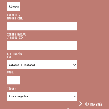
EREDETI /
MAGYAR CÍM:
CÍM
IDEGEN NYELVŰ
/ ANGOL CÍM:
EMAIL
infokozpont@bmc.hu
KELETKEZÉS
ÉVE:
TELEFON
VAGY:
NYITVA TARTÁS
TÍPUS:
ÚJ KERESÉS