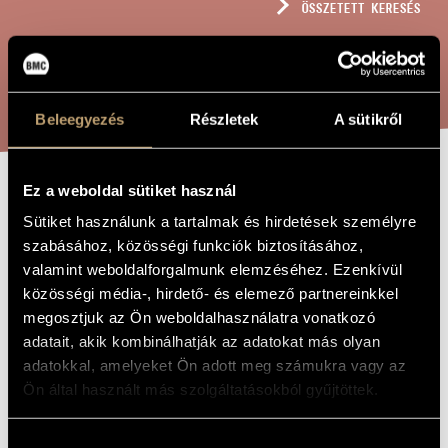
ÖSSZETETT KERESÉS
MŰVÉSZADATBÁZIS
ZENEMŰ-ADATBÁZIS
KERESÉS
ZENEI KÖNYVTÁR, ONLINE KATALÓGUS
Beleegyezés
Részletek
A sütikről
Ez a weboldal sütiket használ
ELÉG(IA)
A MŰ CÍME
Sütiket használunk a tartalmak és hirdetések személyre
szabásához, közösségi funkciók biztosításához,
valamint weboldalforgalmunk elemzéséhez. Ezenkívül
Futó Balázs
ZENESZERZŐ
közösségi média-, hirdető- és elemező partnereinkkel
Elég(ia)
EREDETI /
megosztjuk az Ön weboldalhasználatra vonatkozó
MAGYAR CÍM
adatait, akik kombinálhatják az adatokat más olyan
Elég(ia)
IDEGEN
adatokkal, amelyeket Ön adott meg számukra vagy az
NYELVŰ /
ANGOL CÍM
Ön által használt más szolgáltatásokból gyűjtöttek.
Vonószenekarra
ALCÍM
2015
A MŰ
Hozzájárulás