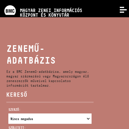
PROGRAMOK
MAGYAR ZENEI INFORMÁCIÓS
MENÜ
KÖZPONT ÉS KÖNYVTÁR
VERSENYEK
KÉPZÉSEK
ZENEMŰ-
ADATBÁZIS
KIADVÁNYOK
Ez a BMC Zenemű-adatbázisa, amely magyar,
RÓLUNK
magyar származású vagy Magyarországon élő
zeneszerzők műveivel kapcsolatos
információt tartalmaz.
KERESŐ
KAPCSOLAT
SZERZŐ:
VIDEÓ GALÉRIA
SZÜLETETT: