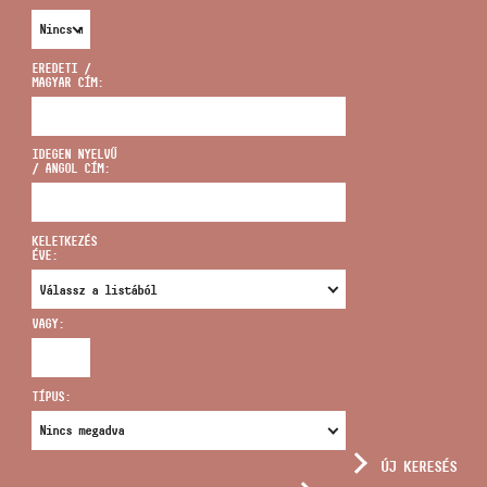
EREDETI /
MAGYAR CÍM:
CÍM
IDEGEN NYELVŰ
/ ANGOL CÍM:
EMAIL
infokozpont@bmc.hu
KELETKEZÉS
ÉVE:
TELEFON
VAGY:
NYITVA TARTÁS
TÍPUS:
ÚJ KERESÉS