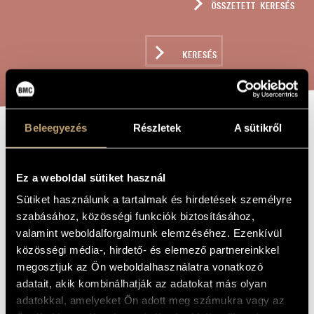
ÖSSZETETT KERESÉS
MŰVÉSZADATBÁZIS
ZENEMŰ-ADATBÁZIS
KERESÉS
ZENEI KÖNYVTÁR, ONLINE KATALÓGUS
Beleegyezés
Részletek
A sütikről
RÁNDULÁS
A MŰ CÍME
Ez a weboldal sütiket használ
Futó Balázs
ZENESZERZŐ
Sütiket használunk a tartalmak és hirdetések személyre
szabásához, közösségi funkciók biztosításához,
rándulás
EREDETI /
MAGYAR CÍM
valamint weboldalforgalmunk elemzéséhez. Ezenkívül
cursion
IDEGEN
közösségi média-, hirdető- és elemező partnereinkkel
NYELVŰ /
megosztjuk az Ön weboldalhasználatra vonatkozó
ANGOL CÍM
adatait, akik kombinálhatják az adatokat más olyan
Énekhangra, klarinétra, brácsára és csellóra
ALCÍM
adatokkal, amelyeket Ön adott meg számukra vagy az
2017
A MŰ