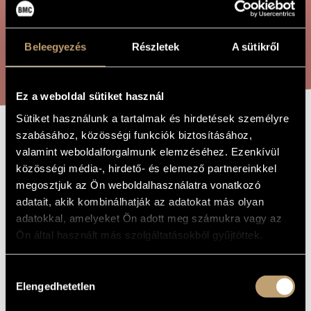
ÖSSZETETT KERESÉS
MŰVÉSZADATBÁZIS
ZENEMŰ-ADATBÁZIS
Beleegyezés
Részletek
A sütikről
KERESÉS
ZENEI KÖNYVTÁR, ONLINE KATALÓGUS
Ez a weboldal sütiket használ
Sütiket használunk a tartalmak és hirdetések személyre
szabásához, közösségi funkciók biztosításához,
TONÁRIUS
A MŰ CÍME
valamint weboldalforgalmunk elemzéséhez. Ezenkívül
közösségi média-, hirdető- és elemező partnereinkkel
megosztjuk az Ön weboldalhasználatra vonatkozó
Barta Gergely
ZENESZERZŐ
adatait, akik kombinálhatják az adatokat más olyan
Tonárius
adatokkal, amelyeket Ön adott meg számukra vagy az
EREDETI /
MAGYAR CÍM
Ön által használt más szolgáltatásokból gyűjtöttek.
Tonárius
IDEGEN
NYELVŰ /
ANGOL CÍM
Hozzájárulás
Vibrafonra és marimbára
ALCÍM
Elengedhetetlen
kiválasztása
2016
A MŰ