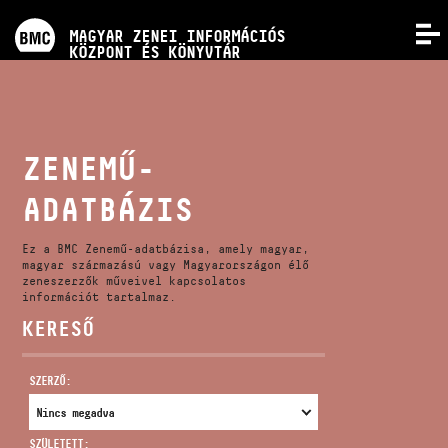
PROGRAMOK
MAGYAR ZENEI INFORMÁCIÓS
MENÜ
KÖZPONT ÉS KÖNYVTÁR
VERSENYEK
KÉPZÉSEK
ZENEMŰ-
ADATBÁZIS
KIADVÁNYOK
Ez a BMC Zenemű-adatbázisa, amely magyar,
RÓLUNK
magyar származású vagy Magyarországon élő
zeneszerzők műveivel kapcsolatos
információt tartalmaz.
KERESŐ
KAPCSOLAT
SZERZŐ:
VIDEÓ GALÉRIA
SZÜLETETT: