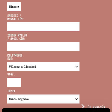
EREDETI /
MAGYAR CÍM:
CÍM
IDEGEN NYELVŰ
/ ANGOL CÍM:
EMAIL
infokozpont@bmc.hu
KELETKEZÉS
ÉVE:
TELEFON
VAGY:
NYITVA TARTÁS
TÍPUS:
ÚJ KERESÉS