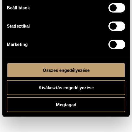
KELETKEZÉSI
ÉVE
Beállítások
Kamarazene
TÍPUS
2
ELŐADÓK
Statisztikai
SZÁMA
vib., marimba
ELŐADÓI
APPARÁTUS
Marketing
8 perc
IDŐTARTAM
MS
KOTTAKIADÓ
/ FORRÁS
Összes engedélyezése
Kiválasztás engedélyezése
Megtagad