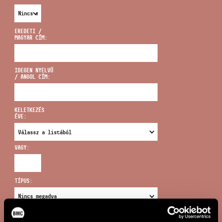
EREDETI /
MAGYAR CÍM:
CÍM
IDEGEN NYELVŰ
/ ANGOL CÍM:
EMAIL
infokozpont@bmc.hu
KELETKEZÉS
ÉVE:
TELEFON
VAGY:
NYITVA TARTÁS
TÍPUS:
ÚJ KERESÉS