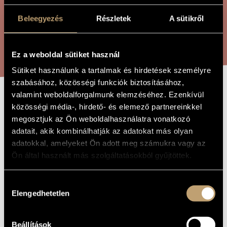
ÖSSZETETT KERESÉS
MŰVÉSZADATBÁZIS
Beleegyezés
Részletek
A sütikről
ZENEMŰ-ADATBÁZIS
KERESÉS
ZENEI KÖNYVTÁR, ONLINE KATALÓGUS
Ez a weboldal sütiket használ
Sütiket használunk a tartalmak és hirdetések személyre
szabásához, közösségi funkciók biztosításához,
valamint weboldalforgalmunk elemzéséhez. Ezenkívül
A FÉNY
közösségi média-, hirdető- és elemező partnereinkkel
A MŰ CÍME
megosztjuk az Ön weboldalhasználatra vonatkozó
KÉPEIRŐL
adatait, akik kombinálhatják az adatokat más olyan
adatokkal, amelyeket Ön adott meg számukra vagy az
Szemző Tibor
Ön által használt más szolgáltatásokból gyűjtöttek.
ZENESZERZŐ
A Fény Képeiről
EREDETI /
Hozzájárulás
MAGYAR CÍM
Elengedhetetlen
kiválasztása
About the Pictures of the Light
IDEGEN
NYELVŰ /
ANGOL CÍM
1989
Beállítások
A MŰ