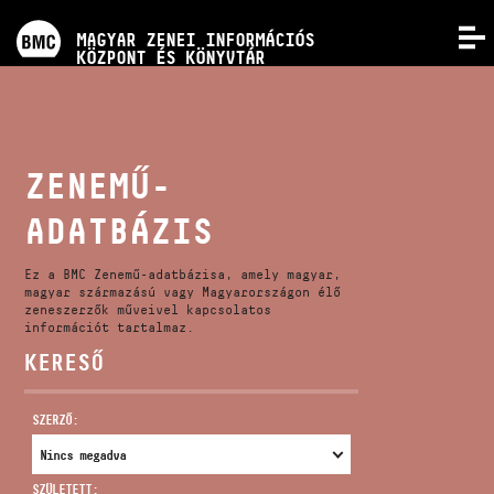
PROGRAMOK
MAGYAR ZENEI INFORMÁCIÓS
MENÜ
KÖZPONT ÉS KÖNYVTÁR
VERSENYEK
KÉPZÉSEK
ZENEMŰ-
ADATBÁZIS
KIADVÁNYOK
Ez a BMC Zenemű-adatbázisa, amely magyar,
RÓLUNK
magyar származású vagy Magyarországon élő
zeneszerzők műveivel kapcsolatos
információt tartalmaz.
KERESŐ
KAPCSOLAT
SZERZŐ:
VIDEÓ GALÉRIA
SZÜLETETT: