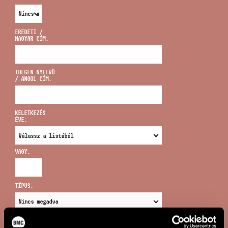
EREDETI /
MAGYAR CÍM:
CÍM
IDEGEN NYELVŰ
/ ANGOL CÍM:
EMAIL
infokozpont@bmc.hu
KELETKEZÉS
ÉVE:
TELEFON
VAGY:
NYITVA TARTÁS
TÍPUS:
ÚJ KERESÉS