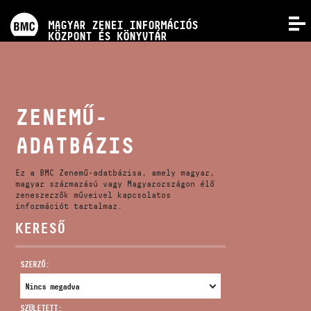
PROGRAMOK
MAGYAR ZENEI INFORMÁCIÓS
MENÜ
KÖZPONT ÉS KÖNYVTÁR
VERSENYEK
KÉPZÉSEK
ZENEMŰ-
ADATBÁZIS
KIADVÁNYOK
Ez a BMC Zenemű-adatbázisa, amely magyar,
RÓLUNK
magyar származású vagy Magyarországon élő
zeneszerzők műveivel kapcsolatos
információt tartalmaz.
KERESŐ
KAPCSOLAT
SZERZŐ:
VIDEÓ GALÉRIA
SZÜLETETT: