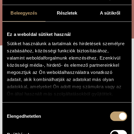
ÖSSZETETT KERESÉS
MŰVÉSZADATBÁZIS
Beleegyezés
Részletek
A sütikről
ZENEMŰ-ADATBÁZIS
KERESÉS
ZENEI KÖNYVTÁR, ONLINE KATALÓGUS
Ez a weboldal sütiket használ
Sütiket használunk a tartalmak és hirdetések személyre
szabásához, közösségi funkciók biztosításához,
valamint weboldalforgalmunk elemzéséhez. Ezenkívül
MÚLÓ
A MŰ CÍME
közösségi média-, hirdető- és elemező partnereinkkel
ROSSZULLÉT
megosztjuk az Ön weboldalhasználatra vonatkozó
adatait, akik kombinálhatják az adatokat más olyan
adatokkal, amelyeket Ön adott meg számukra vagy az
Szemző Tibor
ZENESZERZŐ
Ön által használt más szolgáltatásokból gyűjtöttek.
Múló rosszullét
EREDETI /
MAGYAR CÍM
Hozzájárulás
Passing Sickness
Elengedhetetlen
IDEGEN
kiválasztása
NYELVŰ /
ANGOL CÍM
1981
A MŰ