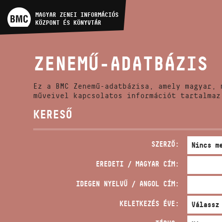
MŰVÉSZADATBÁZIS
MAGYAR ZENEI INFORMÁCIÓS
KÖZPONT ÉS KÖNYVTÁR
ZENEMŰ-ADATBÁZIS
ZENEMŰ-ADATBÁZIS
ZENEI KÖNYVTÁR, ONLINE
KATALÓGUS
Ez a BMC Zenemű-adatbázisa, amely magyar, 
műveivel kapcsolatos információt tartalmaz
KERESŐ
SZERZŐ:
EREDETI / MAGYAR CÍM:
IDEGEN NYELVŰ / ANGOL CÍM:
KELETKEZÉS ÉVE: