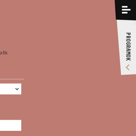
PROGRAMOK
KÉPZÉSEK
PROGRAMOK
RÓLUNK
zők
VIDEÓ GALÉRIA