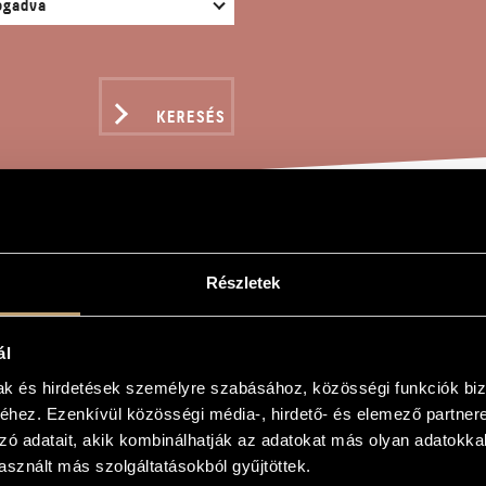
KERESÉS
IC 8
Részletek
ál
ám
mak és hirdetések személyre szabásához, közösségi funkciók biz
hez. Ezenkívül közösségi média-, hirdető- és elemező partner
zó adatait, akik kombinálhatják az adatokat más olyan adatokka
sznált más szolgáltatásokból gyűjtöttek.
klarinétra