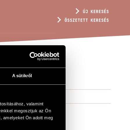
ÚJ KERESÉS
ÖSSZETETT KERESÉS
A sütikről
tosításához, valamint
einkkel megosztjuk az Ön
l, amelyeket Ön adott meg