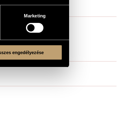
Marketing
szes engedélyezése