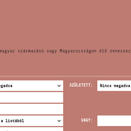
HÍREK
CÍM
VERSENYEK
EMAIL
infokozpont@bmc.hu
KIADVÁNYOK
TELEFON
magyar származású vagy Magyarországon élő zeneszer
KAPCSOLAT
.
NYITVA TARTÁS
SZÜLETETT:
VAGY: