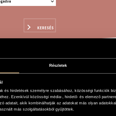
KERESÉS
 HUMOUR
Részletek
ál
ám
mak és hirdetések személyre szabásához, közösségi funkciók biz
hez. Ezenkívül közösségi média-, hirdető- és elemező partner
zó adatait, akik kombinálhatják az adatokat más olyan adatokka
sznált más szolgáltatásokból gyűjtöttek.