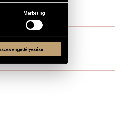
Marketing
szes engedélyezése