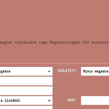
HÍREK
CÍM
VERSENYEK
EMAIL
infokozpont@bmc.hu
KIADVÁNYOK
TELEFON
magyar származású vagy Magyarországon élő zeneszer
KAPCSOLAT
.
NYITVA TARTÁS
SZÜLETETT:
VAGY: