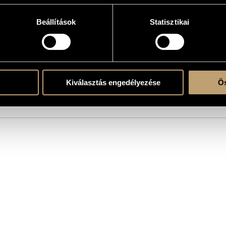
 Dukay
Beállítások
Statisztikai
erre
Kiválasztás engedélyezése
Ös