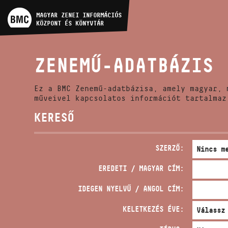
MŰVÉSZADATBÁZIS
MAGYAR ZENEI INFORMÁCIÓS
KÖZPONT ÉS KÖNYVTÁR
ZENEMŰ-ADATBÁZIS
ZENEMŰ-ADATBÁZIS
ZENEI KÖNYVTÁR, ONLINE
KATALÓGUS
Ez a BMC Zenemű-adatbázisa, amely magyar, 
műveivel kapcsolatos információt tartalmaz
KERESŐ
SZERZŐ:
EREDETI / MAGYAR CÍM:
IDEGEN NYELVŰ / ANGOL CÍM:
KELETKEZÉS ÉVE: