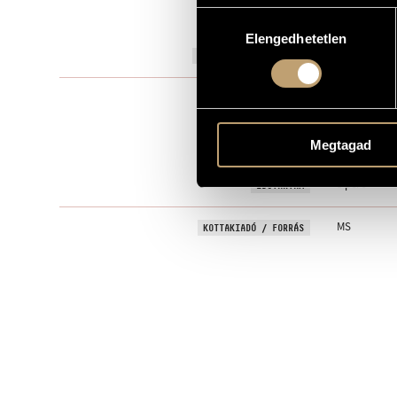
Hozzájárulás
to Barnabás
AJÁNLÁS
Elengedhetetlen
kiválasztása
2014
A MŰ KELETKEZÉSI ÉVE
Szólóhangsz
TÍPUS
1
ELŐADÓK SZÁMA
Megtagad
pf.
ELŐADÓI APPARÁTUS
3 perc
IDŐTARTAM
MS
KOTTAKIADÓ / FORRÁS