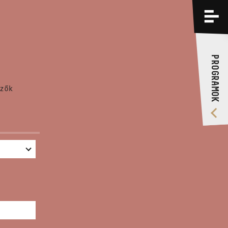
PROGRAMOK
KÉPZÉSEK
PROGRAMOK
RÓLUNK
zők
VIDEÓ GALÉRIA