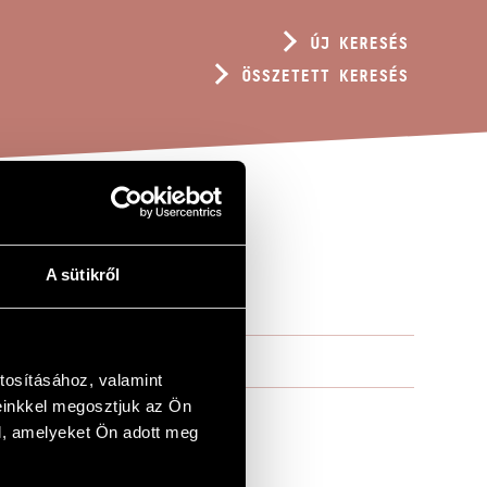
ÚJ KERESÉS
ÖSSZETETT KERESÉS
A sütikről
tosításához, valamint
einkkel megosztjuk az Ön
l, amelyeket Ön adott meg