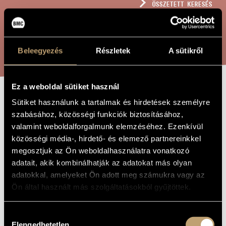
ÖSSZETETT KERESÉS
MŰVÉSZADATBÁZIS
ZENEMŰ-ADATBÁZIS
KERESÉS
Beleegyezés
Részletek
A sütikről
ZENEI KÖNYVTÁR, ONLINE KATALÓGUS
Ez a weboldal sütiket használ
VARÁZSÉNEK
Sütiket használunk a tartalmak és hirdetések személyre
A MŰ CÍME
szabásához, közösségi funkciók biztosításához,
valamint weboldalforgalmunk elemzéséhez. Ezenkívül
Sugár Miklós
ZENESZERZŐ
közösségi média-, hirdető- és elemező partnereinkkel
megosztjuk az Ön weboldalhasználatra vonatkozó
Varázsének
EREDETI /
adatait, akik kombinálhatják az adatokat más olyan
MAGYAR CÍM
adatokkal, amelyeket Ön adott meg számukra vagy az
Magic Song
IDEGEN
NYELVŰ /
Ön által használt más szolgáltatásokból gyűjtöttek.
ANGOL CÍM
Nőikarra és ütőhangszerekre
ALCÍM
Hozzájárulás
Kórusra és szólóhangszer(ek)re
TÍPUS
Elengedhetetlen