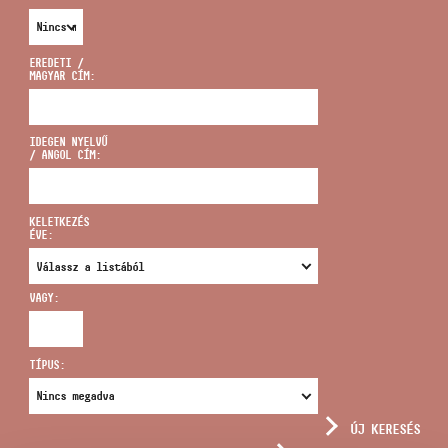
EREDETI /
MAGYAR CÍM:
CÍM
IDEGEN NYELVŰ
/ ANGOL CÍM:
EMAIL
infokozpont@bmc.hu
KELETKEZÉS
ÉVE:
TELEFON
VAGY:
NYITVA TARTÁS
TÍPUS:
ÚJ KERESÉS