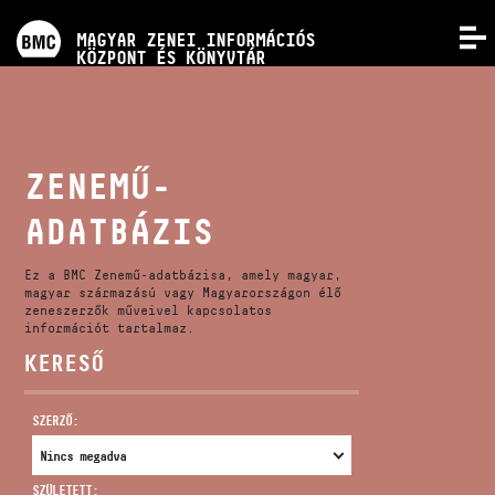
PROGRAMOK
MAGYAR ZENEI INFORMÁCIÓS
MENÜ
KÖZPONT ÉS KÖNYVTÁR
VERSENYEK
KÉPZÉSEK
ZENEMŰ-
ADATBÁZIS
KIADVÁNYOK
Ez a BMC Zenemű-adatbázisa, amely magyar,
RÓLUNK
magyar származású vagy Magyarországon élő
zeneszerzők műveivel kapcsolatos
információt tartalmaz.
KERESŐ
KAPCSOLAT
SZERZŐ:
VIDEÓ GALÉRIA
SZÜLETETT: