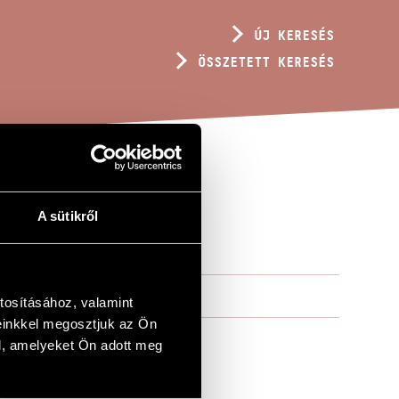
ÚJ KERESÉS
ÖSSZETETT KERESÉS
A sütikről
tosításához, valamint
einkkel megosztjuk az Ön
l, amelyeket Ön adott meg