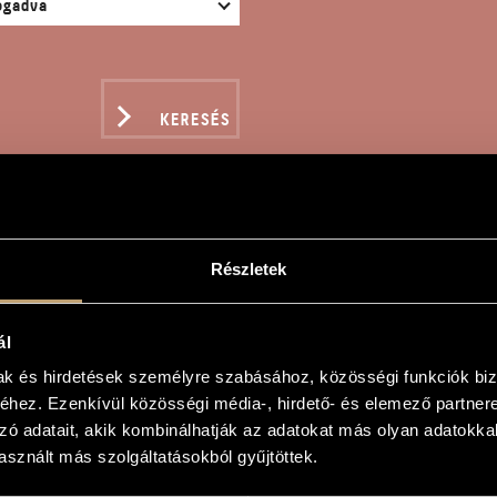
KERESÉS
Részletek
KMOZGÓ
ál
n
mak és hirdetések személyre szabásához, közösségi funkciók biz
hez. Ezenkívül közösségi média-, hirdető- és elemező partner
zó adatait, akik kombinálhatják az adatokat más olyan adatokka
otion
sznált más szolgáltatásokból gyűjtöttek.
ab gyermekeknek