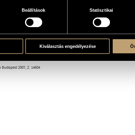
Beállítások
Statisztikai
erre
Kiválasztás engedélyezése
Ös
ent
a Budapest 2007, Z. 14604