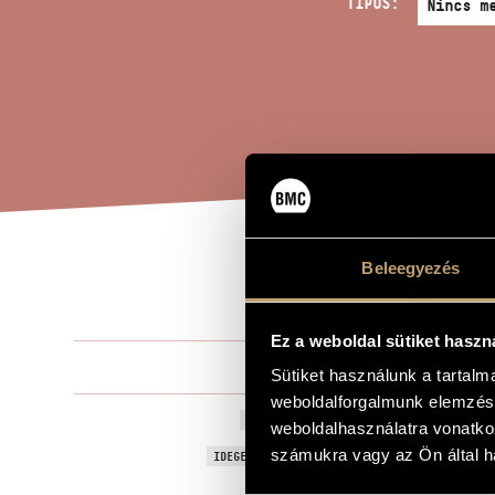
TÍPUS:
Beleegyezés
ÖRÖ
A MŰ CÍME
Ez a weboldal sütiket haszn
Szigeti Istvá
ZENESZERZŐ
Sütiket használunk a tartal
weboldalforgalmunk elemzésé
Örökmozgó
EREDETI / MAGYAR CÍM
weboldalhasználatra vonatko
Perpetual M
számukra vagy az Ön által ha
IDEGEN NYELVŰ / ANGOL CÍM
Zongoradar
ALCÍM