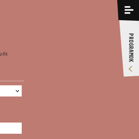
PROGRAMOK
KÉPZÉSEK
PROGRAMOK
RÓLUNK
zők
VIDEÓ GALÉRIA