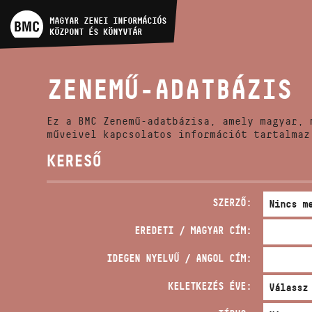
MŰVÉSZADATBÁZIS
MAGYAR ZENEI INFORMÁCIÓS
KÖZPONT ÉS KÖNYVTÁR
ZENEMŰ-ADATBÁZIS
ZENEMŰ-ADATBÁZIS
ZENEI KÖNYVTÁR, ONLINE
KATALÓGUS
Ez a BMC Zenemű-adatbázisa, amely magyar, 
műveivel kapcsolatos információt tartalmaz
KERESŐ
SZERZŐ:
EREDETI / MAGYAR CÍM:
IDEGEN NYELVŰ / ANGOL CÍM:
KELETKEZÉS ÉVE: