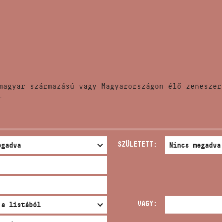
HÍREK
CÍM
VERSENYEK
EMAIL
infokozpont@bmc.hu
KIADVÁNYOK
TELEFON
magyar származású vagy Magyarországon élő zeneszer
KAPCSOLAT
.
NYITVA TARTÁS
SZÜLETETT:
VAGY: