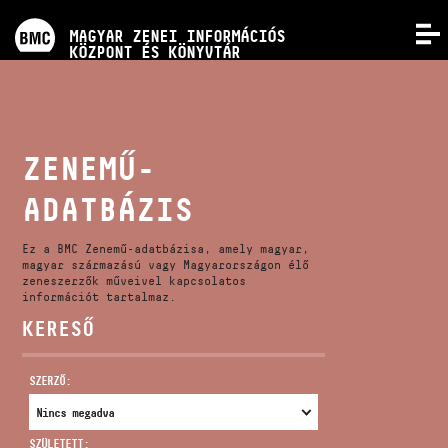
PROGRAMOK
MAGYAR ZENEI INFORMÁCIÓS
MENÜ
KÖZPONT ÉS KÖNYVTÁR
VERSENYEK
KÉPZÉSEK
ZENEMŰ-
ADATBÁZIS
KIADVÁNYOK
Ez a BMC Zenemű-adatbázisa, amely magyar,
RÓLUNK
magyar származású vagy Magyarországon élő
zeneszerzők műveivel kapcsolatos
információt tartalmaz.
KERESŐ
KAPCSOLAT
SZERZŐ:
VIDEÓ GALÉRIA
SZÜLETETT: