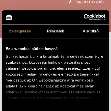
ÖSSZETETT KERESÉS
MŰVÉSZADATBÁZIS
ZENEMŰ-ADATBÁZIS
KERESÉS
ZENEI KÖNYVTÁR, ONLINE KATALÓGUS
Beleegyezés
Részletek
A sütikről
Ez a weboldal sütiket használ
DAL A VÖRÖS
A MŰ CÍME
Sütiket használunk a tartalmak és hirdetések személyre
ZÁSZLÓRÓL
szabásához, közösségi funkciók biztosításához,
valamint weboldalforgalmunk elemzéséhez. Ezenkívül
közösségi média-, hirdető- és elemező partnereinkkel
Dávid Gyula
ZENESZERZŐ
megosztjuk az Ön weboldalhasználatra vonatkozó
Dal a vörös zászlóról
adatait, akik kombinálhatják az adatokat más olyan
EREDETI /
MAGYAR CÍM
adatokkal, amelyeket Ön adott meg számukra vagy az
Song about the Red Flag
IDEGEN
Ön által használt más szolgáltatásokból gyűjtöttek.
NYELVŰ /
ANGOL CÍM
Egyszólamú ének
ALCÍM