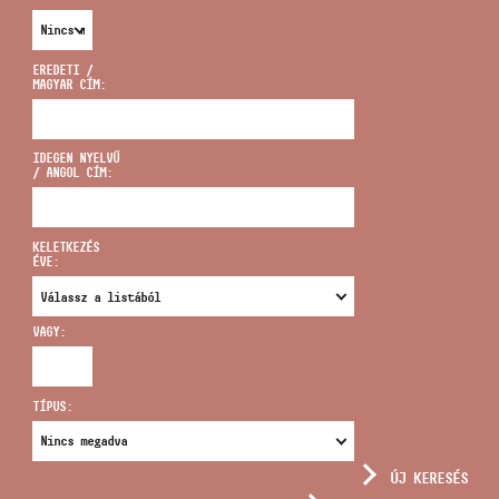
EREDETI /
MAGYAR CÍM:
CÍM
IDEGEN NYELVŰ
/ ANGOL CÍM:
EMAIL
infokozpont@bmc.hu
KELETKEZÉS
ÉVE:
TELEFON
VAGY:
NYITVA TARTÁS
TÍPUS:
ÚJ KERESÉS