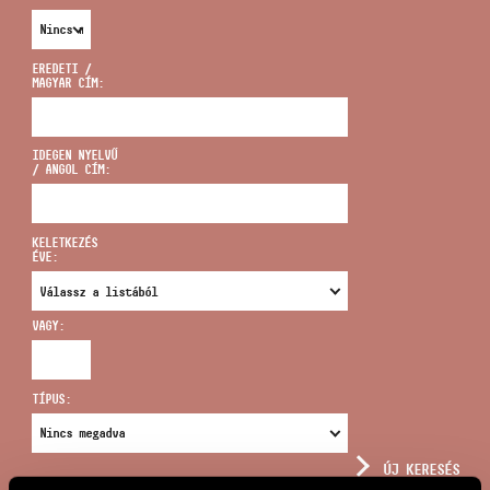
EREDETI /
MAGYAR CÍM:
CÍM
IDEGEN NYELVŰ
/ ANGOL CÍM:
EMAIL
infokozpont@bmc.hu
KELETKEZÉS
ÉVE:
TELEFON
VAGY:
NYITVA TARTÁS
TÍPUS:
ÚJ KERESÉS