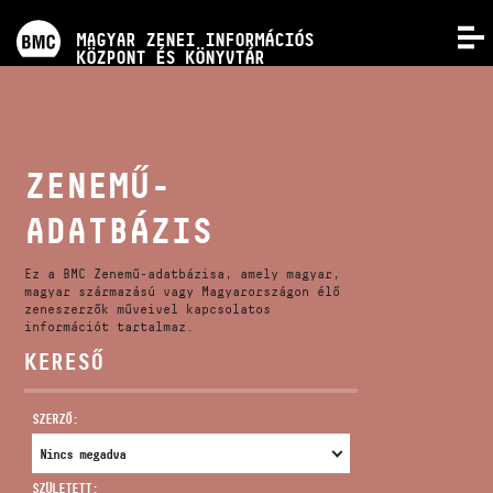
PROGRAMOK
MAGYAR ZENEI INFORMÁCIÓS
MENÜ
KÖZPONT ÉS KÖNYVTÁR
VERSENYEK
KÉPZÉSEK
ZENEMŰ-
ADATBÁZIS
KIADVÁNYOK
Ez a BMC Zenemű-adatbázisa, amely magyar,
RÓLUNK
magyar származású vagy Magyarországon élő
zeneszerzők műveivel kapcsolatos
információt tartalmaz.
KERESŐ
KAPCSOLAT
SZERZŐ:
VIDEÓ GALÉRIA
SZÜLETETT: