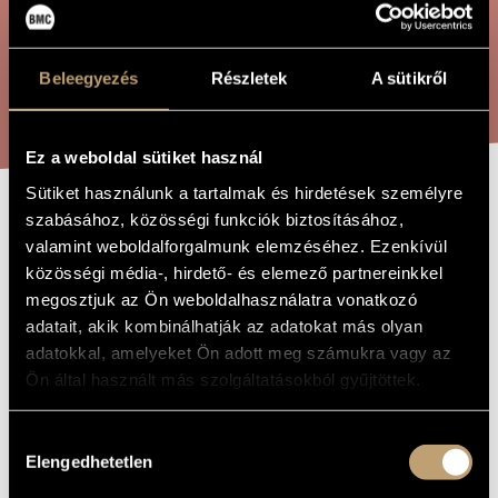
ÖSSZETETT KERESÉS
MŰVÉSZADATBÁZIS
ZENEMŰ-ADATBÁZIS
Beleegyezés
Részletek
A sütikről
KERESÉS
ZENEI KÖNYVTÁR, ONLINE KATALÓGUS
Ez a weboldal sütiket használ
Sütiket használunk a tartalmak és hirdetések személyre
szabásához, közösségi funkciók biztosításához,
GYERE HOZZÁM
A MŰ CÍME
valamint weboldalforgalmunk elemzéséhez. Ezenkívül
VACSORÁRA
közösségi média-, hirdető- és elemező partnereinkkel
megosztjuk az Ön weboldalhasználatra vonatkozó
adatait, akik kombinálhatják az adatokat más olyan
Dávid Gyula
ZENESZERZŐ
adatokkal, amelyeket Ön adott meg számukra vagy az
Ön által használt más szolgáltatásokból gyűjtöttek.
Gyere hozzám vacsorára
EREDETI /
MAGYAR CÍM
Come on over for dinner
IDEGEN
Hozzájárulás
NYELVŰ /
Elengedhetetlen
ANGOL CÍM
kiválasztása
Duett szopránra és baritonra szimfonikus zenekar kísérettel
ALCÍM