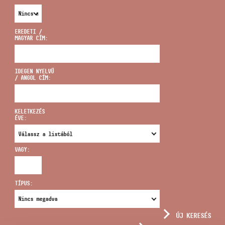
EREDETI /
MAGYAR CÍM:
CÍM
IDEGEN NYELVŰ
/ ANGOL CÍM:
EMAIL
infokozpont@bmc.hu
KELETKEZÉS
ÉVE:
TELEFON
VAGY:
NYITVA TARTÁS
TÍPUS:
ÚJ KERESÉS