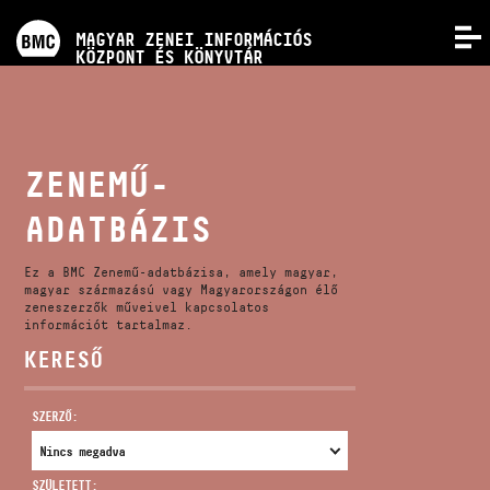
PROGRAMOK
MAGYAR ZENEI INFORMÁCIÓS
MENÜ
KÖZPONT ÉS KÖNYVTÁR
VERSENYEK
KÉPZÉSEK
ZENEMŰ-
ADATBÁZIS
KIADVÁNYOK
Ez a BMC Zenemű-adatbázisa, amely magyar,
RÓLUNK
magyar származású vagy Magyarországon élő
zeneszerzők műveivel kapcsolatos
információt tartalmaz.
KERESŐ
KAPCSOLAT
SZERZŐ:
VIDEÓ GALÉRIA
SZÜLETETT: