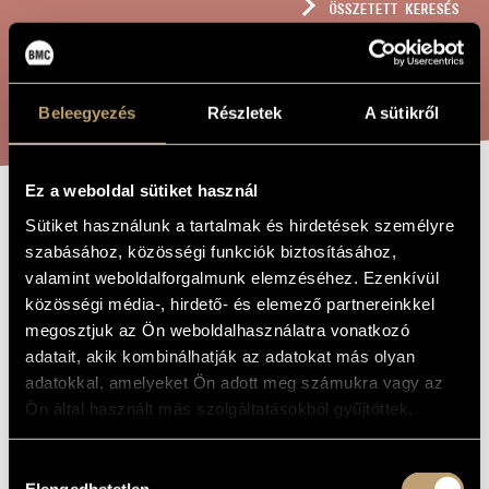
ÖSSZETETT KERESÉS
MŰVÉSZADATBÁZIS
ZENEMŰ-ADATBÁZIS
KERESÉS
Beleegyezés
Részletek
A sütikről
ZENEI KÖNYVTÁR, ONLINE KATALÓGUS
Ez a weboldal sütiket használ
GYÁSZÉNEK/OKTÓBE
Sütiket használunk a tartalmak és hirdetések személyre
A MŰ CÍME
szabásához, közösségi funkciók biztosításához,
ÉNEK "A
valamint weboldalforgalmunk elemzéséhez. Ezenkívül
VÉRTANÚK
közösségi média-, hirdető- és elemező partnereinkkel
EMLÉKÉRE"
megosztjuk az Ön weboldalhasználatra vonatkozó
adatait, akik kombinálhatják az adatokat más olyan
adatokkal, amelyeket Ön adott meg számukra vagy az
Dávid Gyula
ZENESZERZŐ
Ön által használt más szolgáltatásokból gyűjtöttek.
Gyászének/Októberi ének "A vértanúk emlékére"
EREDETI /
MAGYAR CÍM
Hozzájárulás