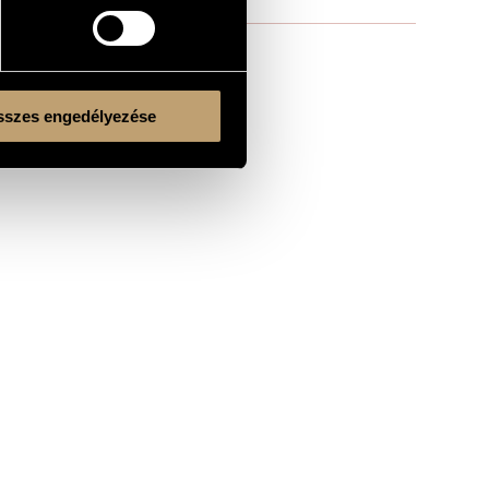
szes engedélyezése
Kulturális és Innovációs Minisztérium
Nemzeti Kulturális Alap
Ferencváros