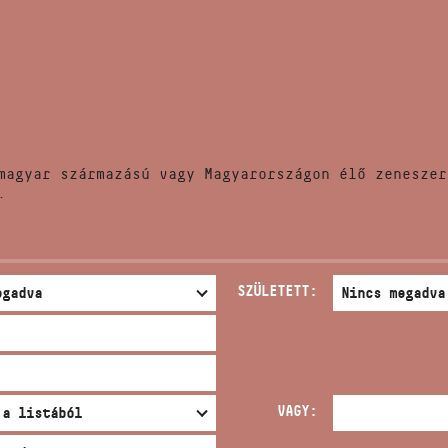
HÍREK
CÍM
VERSENYEK
EMAIL
infokozpont@bmc.hu
KIADVÁNYOK
TELEFON
magyar származású vagy Magyarországon élő zeneszer
KAPCSOLAT
.
NYITVA TARTÁS
SZÜLETETT:
VAGY: