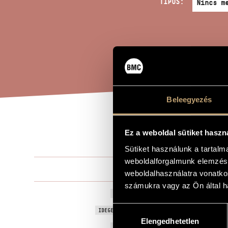
TÍPUS:
Beleegyezés
[I.
A MŰ CÍME
Ez a weboldal sütiket haszn
Sütiket használunk a tartal
weboldalforgalmunk elemzésé
Dávid Gyula
ZENESZERZŐ
weboldalhasználatra vonatko
számukra vagy az Ön által ha
[I.] Szimfóni
EREDETI / MAGYAR CÍM
Hozzájárulás
Symphony [N
IDEGEN NYELVŰ / ANGOL CÍM
Elengedhetetlen
kiválasztása
1948
A MŰ KELETKEZÉSI ÉVE