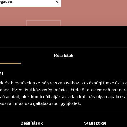
KERESÉS
Részletek
] SZIMFÓNIA
ál
mak és hirdetések személyre szabásához, közösségi funkciók biz
hez. Ezenkívül közösségi média-, hirdető- és elemező partner
zó adatait, akik kombinálhatják az adatokat más olyan adatokka
sznált más szolgáltatásokból gyűjtöttek.
a
o. 1]
Beállítások
Statisztikai