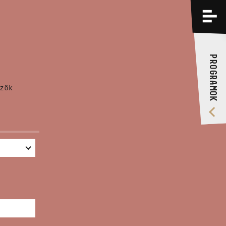
PROGRAMOK
KÉPZÉSEK
PROGRAMOK
RÓLUNK
zők
VIDEÓ GALÉRIA