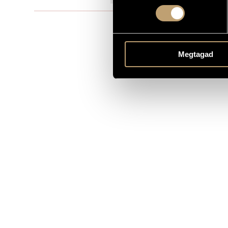
Szimfonikus
TÍPUS
orchestra
ELŐADÓI APPARÁTUS
Megtagad
27 April 195
BEMUTATÓ
MS
KOTTAKIADÓ / FORRÁS