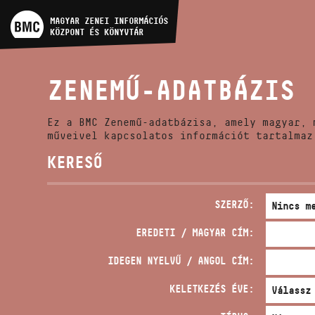
MŰVÉSZADATBÁZIS
MAGYAR ZENEI INFORMÁCIÓS
KÖZPONT ÉS KÖNYVTÁR
ZENEMŰ-ADATBÁZIS
ZENEMŰ-ADATBÁZIS
ZENEI KÖNYVTÁR, ONLINE
KATALÓGUS
Ez a BMC Zenemű-adatbázisa, amely magyar, 
műveivel kapcsolatos információt tartalmaz
KERESŐ
SZERZŐ:
EREDETI / MAGYAR CÍM:
IDEGEN NYELVŰ / ANGOL CÍM:
KELETKEZÉS ÉVE: