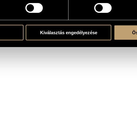
 zenekarra
Kiválasztás engedélyezése
Ös
0; Metropolitan Orchestra, János Ferencsik (cond.)