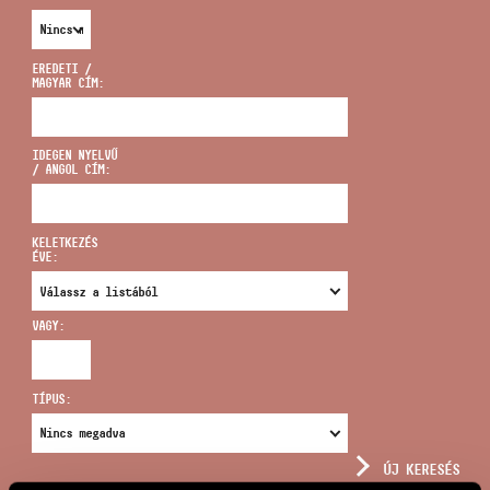
EREDETI /
MAGYAR CÍM:
CÍM
IDEGEN NYELVŰ
/ ANGOL CÍM:
EMAIL
infokozpont@bmc.hu
KELETKEZÉS
ÉVE:
TELEFON
VAGY:
NYITVA TARTÁS
TÍPUS:
ÚJ KERESÉS