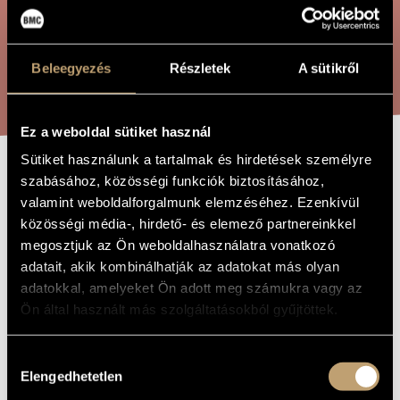
ÖSSZETETT KERESÉS
MŰVÉSZADATBÁZIS
ZENEMŰ-ADATBÁZIS
Beleegyezés
Részletek
A sütikről
KERESÉS
ZENEI KÖNYVTÁR, ONLINE KATALÓGUS
Ez a weboldal sütiket használ
Sütiket használunk a tartalmak és hirdetések személyre
MOZAIK
szabásához, közösségi funkciók biztosításához,
A MŰ CÍME
valamint weboldalforgalmunk elemzéséhez. Ezenkívül
VONÓSNÉGYESRE
közösségi média-, hirdető- és elemező partnereinkkel
(III.
megosztjuk az Ön weboldalhasználatra vonatkozó
adatait, akik kombinálhatják az adatokat más olyan
VONÓSNÉGYES)
adatokkal, amelyeket Ön adott meg számukra vagy az
Ön által használt más szolgáltatásokból gyűjtöttek.
Durkó Péter
ZENESZERZŐ
Hozzájárulás
Mozaik vonósnégyesre (III. vonósnégyes)
EREDETI /
Elengedhetetlen
kiválasztása
MAGYAR CÍM