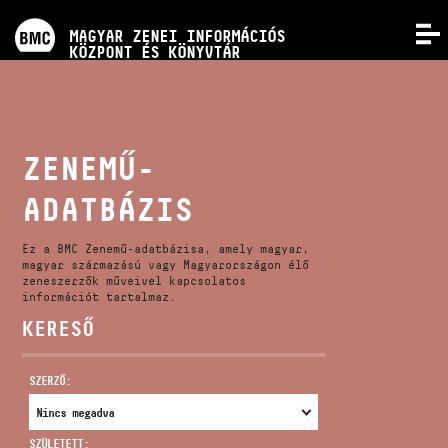
PROGRAMOK
MAGYAR ZENEI INFORMÁCIÓS
MENÜ
KÖZPONT ÉS KÖNYVTÁR
VERSENYEK
KÉPZÉSEK
ZENEMŰ-
ADATBÁZIS
KIADVÁNYOK
Ez a BMC Zenemű-adatbázisa, amely magyar,
RÓLUNK
magyar származású vagy Magyarországon élő
zeneszerzők műveivel kapcsolatos
információt tartalmaz.
KERESŐ
KAPCSOLAT
SZERZŐ:
VIDEÓ GALÉRIA
SZÜLETETT: