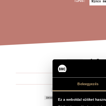
TÍPUS:
LA 
A MŰ CÍME
Solti Árpád
ZENESZERZŐ
Beleegyezés
La Violetta
EREDETI / MAGYAR CÍM
La Violetta
IDEGEN NYELVŰ / ANGOL CÍM
Ez a weboldal sütiket haszn
Opera egy f
ALCÍM