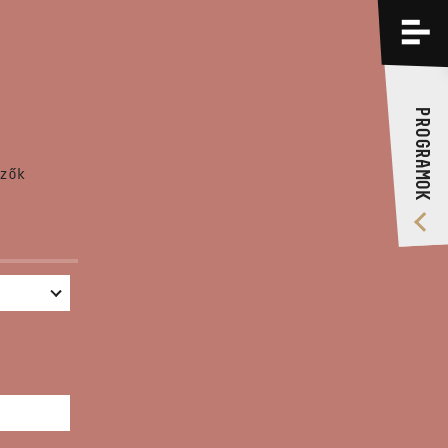
PROGRAMOK
KÉPZÉSEK
PROGRAMOK
RÓLUNK
zők
VIDEÓ GALÉRIA