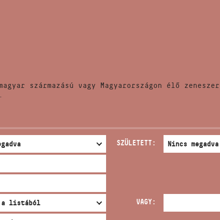
HÍREK
CÍM
VERSENYEK
EMAIL
infokozpont@bmc.hu
KIADVÁNYOK
TELEFON
magyar származású vagy Magyarországon élő zeneszer
KAPCSOLAT
.
NYITVA TARTÁS
SZÜLETETT:
VAGY: