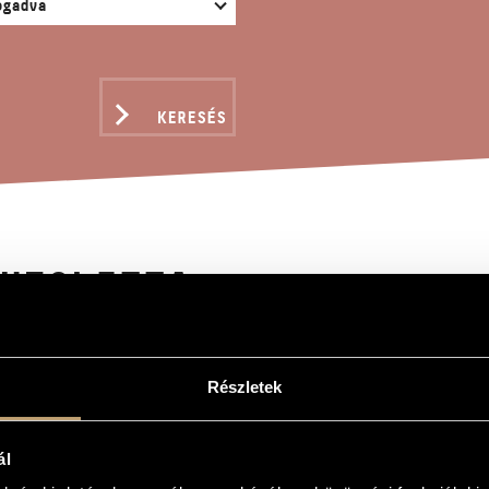
KERESÉS
VIOLETTA
Részletek
ál
elvonásban