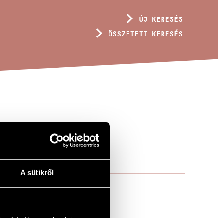
ÚJ KERESÉS
ÖSSZETETT KERESÉS
A sütikről