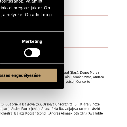
tosításához, valamint
einkkel megosztjuk az Ön
l, amelyeket Ön adott meg
Marketing
an State Opera House, Budapest; Csaba Gaál (Bar.), Dénes Murvai
szes engedélyezése
iko Yoshida (S.), Imai Ayane (S.), Levente Puskás, Tamás Szitás, Andrea
), Anita Csóka, Alexandra Ruszó, Anikó Vida (voice), Concerto
 (S.), Gabriella Balgová (S.), Orsolya Gheorghita (S.), Klára Vincze
 (sax.), Ádám Patrik (chit.), Anasztázia Razvaljajeva (arpa), László
hestra, Balázs Kocsár (cond.), András Almási-Tóth (dir.) (Available