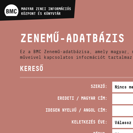
MŰVÉSZADATBÁZIS
MAGYAR ZENEI INFORMÁCIÓS
KÖZPONT ÉS KÖNYVTÁR
ZENEMŰ-ADATBÁZIS
ZENEMŰ-ADATBÁZIS
ZENEI KÖNYVTÁR, ONLINE
KATALÓGUS
Ez a BMC Zenemű-adatbázisa, amely magyar, 
műveivel kapcsolatos információt tartalmaz
KERESŐ
SZERZŐ:
EREDETI / MAGYAR CÍM:
IDEGEN NYELVŰ / ANGOL CÍM:
KELETKEZÉS ÉVE: