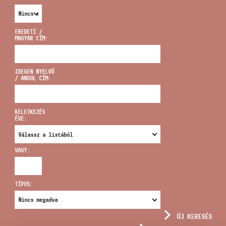
EREDETI /
MAGYAR CÍM:
CÍM
IDEGEN NYELVŰ
/ ANGOL CÍM:
EMAIL
infokozpont@bmc.hu
KELETKEZÉS
ÉVE:
TELEFON
VAGY:
NYITVA TARTÁS
TÍPUS:
ÚJ KERESÉS