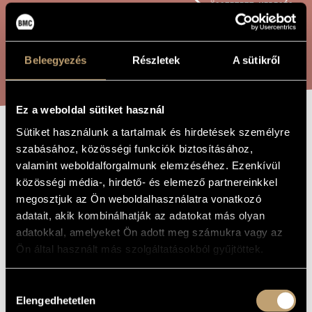
ÖSSZETETT KERESÉS
MŰVÉSZADATBÁZIS
ZENEMŰ-ADATBÁZIS
KERESÉS
Beleegyezés
Részletek
A sütikről
ZENEI KÖNYVTÁR, ONLINE KATALÓGUS
Ez a weboldal sütiket használ
Sütiket használunk a tartalmak és hirdetések személyre
THE PIANO IN
A MŰ CÍME
szabásához, közösségi funkciók biztosításához,
THE SOUND
valamint weboldalforgalmunk elemzéséhez. Ezenkívül
közösségi média-, hirdető- és elemező partnereinkkel
MACHINE
megosztjuk az Ön weboldalhasználatra vonatkozó
adatait, akik kombinálhatják az adatokat más olyan
adatokkal, amelyeket Ön adott meg számukra vagy az
Futó Balázs
ZENESZERZŐ
Ön által használt más szolgáltatásokból gyűjtöttek.
The Piano in The Sound Machine
EREDETI /
MAGYAR CÍM
Hozzájárulás
The Piano in The Sound Machine
IDEGEN
Elengedhetetlen
kiválasztása
NYELVŰ /
ANGOL CÍM