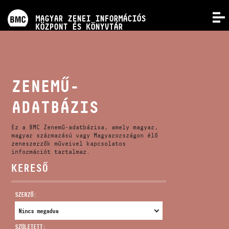
PROGRAMOK
MAGYAR ZENEI INFORMÁCIÓS
MENÜ
KÖZPONT ÉS KÖNYVTÁR
VERSENYEK
KÉPZÉSEK
ZENEMŰ-
ADATBÁZIS
KIADVÁNYOK
Ez a BMC Zenemű-adatbázisa, amely magyar,
RÓLUNK
magyar származású vagy Magyarországon élő
zeneszerzők műveivel kapcsolatos
információt tartalmaz.
KERESŐ
KAPCSOLAT
SZERZŐ:
VIDEÓ GALÉRIA
SZÜLETETT: