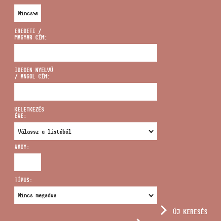
EREDETI /
MAGYAR CÍM:
CÍM
IDEGEN NYELVŰ
/ ANGOL CÍM:
EMAIL
infokozpont@bmc.hu
KELETKEZÉS
ÉVE:
TELEFON
VAGY:
NYITVA TARTÁS
TÍPUS:
ÚJ KERESÉS