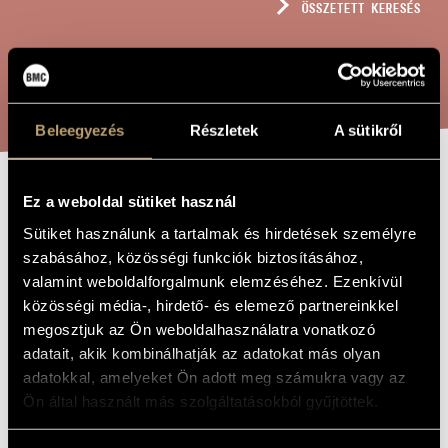
ÖSSZETETT KERESÉS
MŰVÉSZADATBÁZIS
ZENEMŰ-ADATBÁZIS
KERESÉS
ZENEI KÖNYVTÁR, ONLINE KATALÓGUS
Beleegyezés
Részletek
A sütikről
Ez a weboldal sütiket használ
NÉGY
A MŰ CÍME
Sütiket használunk a tartalmak és hirdetések személyre
INTERMEZZO
szabásához, közösségi funkciók biztosításához,
FUVOLÁRA ÉS
valamint weboldalforgalmunk elemzéséhez. Ezenkívül
ZONGORÁRA
közösségi média-, hirdető- és elemező partnereinkkel
megosztjuk az Ön weboldalhasználatra vonatkozó
adatait, akik kombinálhatják az adatokat más olyan
Futó Balázs
ZENESZERZŐ
adatokkal, amelyeket Ön adott meg számukra vagy az
Ön által használt más szolgáltatásokból gyűjtöttek.
Négy intermezzo fuvolára és zongorára
EREDETI /
MAGYAR CÍM