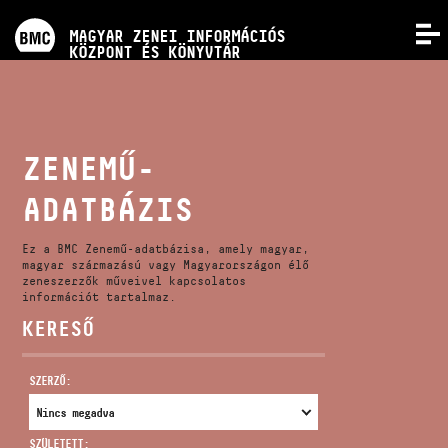
PROGRAMOK
MAGYAR ZENEI INFORMÁCIÓS
MENÜ
KÖZPONT ÉS KÖNYVTÁR
VERSENYEK
KÉPZÉSEK
ZENEMŰ-
ADATBÁZIS
KIADVÁNYOK
Ez a BMC Zenemű-adatbázisa, amely magyar,
RÓLUNK
magyar származású vagy Magyarországon élő
zeneszerzők műveivel kapcsolatos
információt tartalmaz.
KERESŐ
KAPCSOLAT
SZERZŐ:
VIDEÓ GALÉRIA
SZÜLETETT: