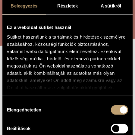
ÖSSZETETT KERESÉS
MŰVÉSZADATBÁZIS
Beleegyezés
Részletek
A sütikről
ZENEMŰ-ADATBÁZIS
KERESÉS
Ez a weboldal sütiket használ
ZENEI KÖNYVTÁR, ONLINE KATALÓGUS
Sütiket használunk a tartalmak és hirdetések személyre
szabásához, közösségi funkciók biztosításához,
valamint weboldalforgalmunk elemzéséhez. Ezenkívül
közösségi média-, hirdető- és elemező partnereinkkel
KÍNAI KANCSÓ
A MŰ CÍME
megosztjuk az Ön weboldalhasználatra vonatkozó
adatait, akik kombinálhatják az adatokat más olyan
adatokkal, amelyeket Ön adott meg számukra vagy az
Jeney Zoltán
ZENESZERZŐ
Ön által használt más szolgáltatásokból gyűjtöttek.
Kínai kancsó
EREDETI /
MAGYAR CÍM
Hozzájárulás
Chinese Jug
IDEGEN
Elengedhetetlen
kiválasztása
NYELVŰ /
ANGOL CÍM
1973
A MŰ
KELETKEZÉSI
Beállítások
ÉVE