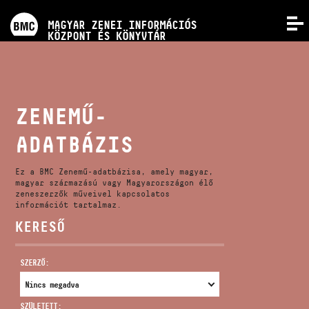
PROGRAMOK
MAGYAR ZENEI INFORMÁCIÓS
MENÜ
KÖZPONT ÉS KÖNYVTÁR
VERSENYEK
KÉPZÉSEK
ZENEMŰ-
ADATBÁZIS
KIADVÁNYOK
Ez a BMC Zenemű-adatbázisa, amely magyar,
RÓLUNK
magyar származású vagy Magyarországon élő
zeneszerzők műveivel kapcsolatos
információt tartalmaz.
KERESŐ
KAPCSOLAT
SZERZŐ:
VIDEÓ GALÉRIA
SZÜLETETT: