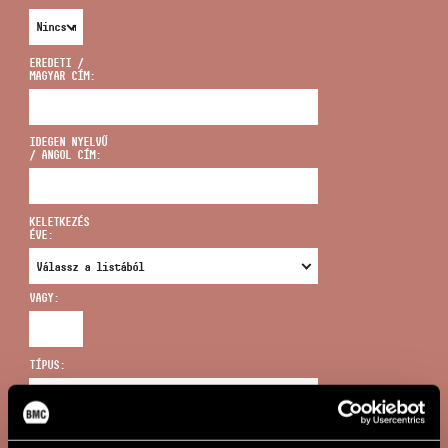
EREDETI /
MAGYAR CÍM:
CÍM
IDEGEN NYELVŰ
/ ANGOL CÍM:
EMAIL
infokozpont@bmc.hu
KELETKEZÉS
ÉVE:
TELEFON
VAGY:
NYITVA TARTÁS
TÍPUS:
ÚJ KERESÉS