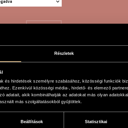
KERESÉS
Részletek
DÉS
ál
mak és hirdetések személyre szabásához, közösségi funkciók biz
hez. Ezenkívül közösségi média-, hirdető- és elemező partner
n
zó adatait, akik kombinálhatják az adatokat más olyan adatokka
sznált más szolgáltatásokból gyűjtöttek.
Beállítások
Statisztikai