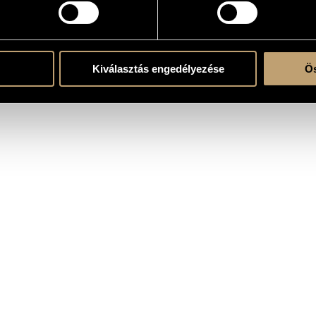
levision
Kiválasztás engedélyezése
Ös
rected by László Ranódy