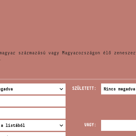
HÍREK
CÍM
VERSENYEK
EMAIL
infokozpont@bmc.hu
KIADVÁNYOK
TELEFON
magyar származású vagy Magyarországon élő zeneszer
KAPCSOLAT
.
NYITVA TARTÁS
SZÜLETETT:
VAGY: