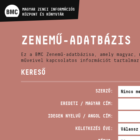
MŰVÉSZADATBÁZIS
MAGYAR ZENEI INFORMÁCIÓS
KÖZPONT ÉS KÖNYVTÁR
ZENEMŰ-ADATBÁZIS
ZENEMŰ-ADATBÁZIS
ZENEI KÖNYVTÁR, ONLINE
KATALÓGUS
Ez a BMC Zenemű-adatbázisa, amely magyar, 
műveivel kapcsolatos információt tartalmaz
KERESŐ
SZERZŐ:
EREDETI / MAGYAR CÍM:
IDEGEN NYELVŰ / ANGOL CÍM:
KELETKEZÉS ÉVE: