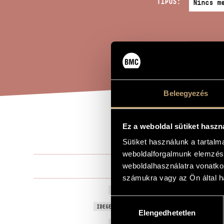
TÍPUS:
Beleegyezés
FÜR
Ez a weboldal sütiket haszn
A MŰ CÍME
Sütiket használunk a tartal
weboldalforgalmunk elemzésé
Jeney Zoltá
weboldalhasználatra vonatko
ZENESZERZŐ
számukra vagy az Ön által ha
Fürdés
EREDETI / MAGYAR CÍM
Hozzájárulás
Bathing
IDEGEN NYELVŰ / ANGOL CÍM
Elengedhetetlen
kiválasztása
1974
A MŰ KELETKEZÉSI ÉVE