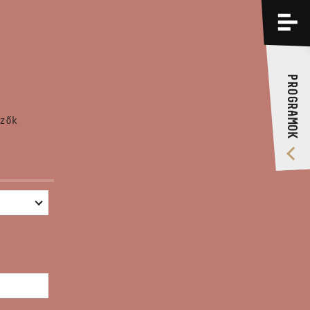
PROGRAMOK
KÉPZÉSEK
PROGRAMOK
RÓLUNK
zők
VIDEÓ GALÉRIA