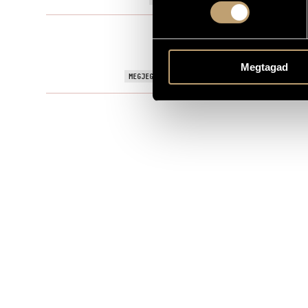
Filmzene
TÍPUS
Hungarian Te
KOTTAKIADÓ / FORRÁS
Megtagad
TV Movie, di
MEGJEGYZÉSEK, TOVÁBBI INFO