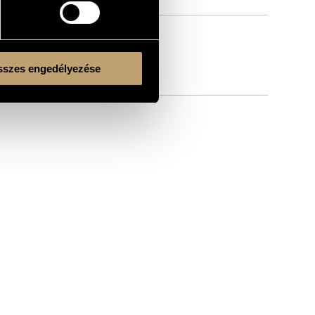
szes engedélyezése
Kulturális és Innovációs Minisztérium
Nemzeti Kulturális Alap
Ferencváros