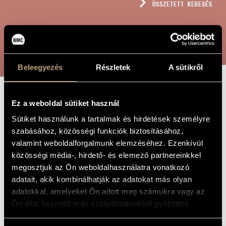
ÖSSZETETT KERESÉS
MŰVÉSZADATBÁZIS
ZENEMŰ-ADATBÁZIS
KERESÉS
ZENEI KÖNYVTÁR, ONLINE KATALÓGUS
Beleegyezés
Részletek
A sütikről
MISSA QUARTA
Ez a weboldal sütiket használ
A MŰ CÍME
Sütiket használunk a tartalmak és hirdetések személyre
szabásához, közösségi funkciók biztosításához,
Gyöngyösi Levente
ZENESZERZŐ
valamint weboldalforgalmunk elemzéséhez. Ezenkívül
közösségi média-, hirdető- és elemező partnereinkkel
Missa Quarta
EREDETI /
MAGYAR CÍM
megosztjuk az Ön weboldalhasználatra vonatkozó
Missa Quarta
adatait, akik kombinálhatják az adatokat más olyan
IDEGEN
NYELVŰ /
adatokkal, amelyeket Ön adott meg számukra vagy az
ANGOL CÍM
Ön által használt más szolgáltatásokból gyűjtöttek.
Nőikarra
ALCÍM
for the 77th Birthday of Tamotsu Hirai
AJÁNLÁS