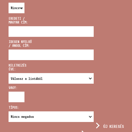
EREDETI /
MAGYAR CÍM:
CÍM
IDEGEN NYELVŰ
/ ANGOL CÍM:
EMAIL
infokozpont@bmc.hu
KELETKEZÉS
ÉVE:
TELEFON
VAGY:
NYITVA TARTÁS
TÍPUS:
ÚJ KERESÉS