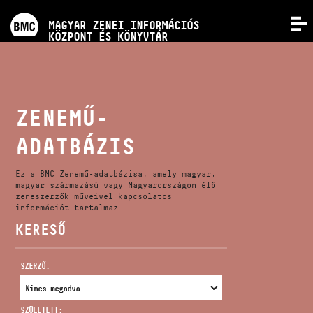
PROGRAMOK
MAGYAR ZENEI INFORMÁCIÓS
MENÜ
KÖZPONT ÉS KÖNYVTÁR
VERSENYEK
KÉPZÉSEK
ZENEMŰ-
ADATBÁZIS
KIADVÁNYOK
Ez a BMC Zenemű-adatbázisa, amely magyar,
RÓLUNK
magyar származású vagy Magyarországon élő
zeneszerzők műveivel kapcsolatos
információt tartalmaz.
KERESŐ
KAPCSOLAT
SZERZŐ:
VIDEÓ GALÉRIA
SZÜLETETT: