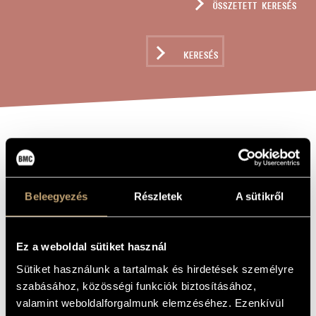
ÖSSZETETT KERESÉS
MŰVÉSZADATBÁZIS
ZENEMŰ-ADATBÁZIS
KERESÉS
ZENEI KÖNYVTÁR, ONLINE KATALÓGUS
FRÍZ, OP. 70
A MŰ CÍME
Tihanyi László
ZENESZERZŐ
Beleegyezés
Részletek
A sütikről
Fríz, Op. 70
EREDETI /
MAGYAR CÍM
Ez a weboldal sütiket használ
Frieze , Op. 70
IDEGEN
NYELVŰ /
Sütiket használunk a tartalmak és hirdetések személyre
ANGOL CÍM
szabásához, közösségi funkciók biztosításához,
Brácsára és kamaraegyüttesre
ALCÍM
valamint weboldalforgalmunk elemzéséhez. Ezenkívül
2015
A MŰ