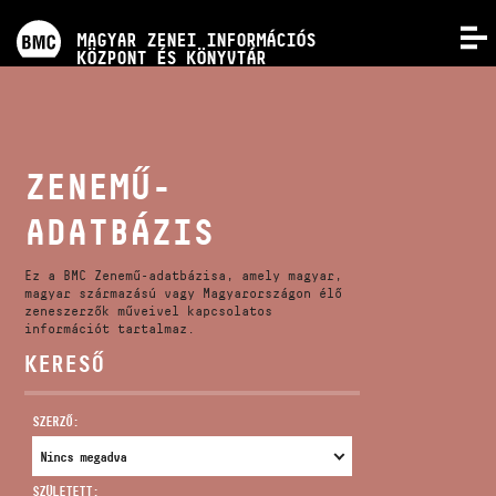
PROGRAMOK
MAGYAR ZENEI INFORMÁCIÓS
MENÜ
KÖZPONT ÉS KÖNYVTÁR
VERSENYEK
KÉPZÉSEK
ZENEMŰ-
ADATBÁZIS
KIADVÁNYOK
Ez a BMC Zenemű-adatbázisa, amely magyar,
RÓLUNK
magyar származású vagy Magyarországon élő
zeneszerzők műveivel kapcsolatos
információt tartalmaz.
KERESŐ
KAPCSOLAT
SZERZŐ:
VIDEÓ GALÉRIA
SZÜLETETT: