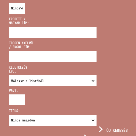
EREDETI /
MAGYAR CÍM:
CÍM
IDEGEN NYELVŰ
/ ANGOL CÍM:
EMAIL
infokozpont@bmc.hu
KELETKEZÉS
ÉVE:
TELEFON
VAGY:
NYITVA TARTÁS
TÍPUS:
ÚJ KERESÉS