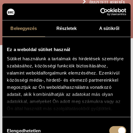
ÖSSZETETT KERESÉS
MŰVÉSZADATBÁZIS
ZENEMŰ-ADATBÁZIS
KERESÉS
Beleegyezés
Részletek
A sütikről
ZENEI KÖNYVTÁR, ONLINE KATALÓGUS
Ez a weboldal sütiket használ
Sütiket használunk a tartalmak és hirdetések személyre
ILLUSION
A MŰ CÍME
szabásához, közösségi funkciók biztosításához,
valamint weboldalforgalmunk elemzéséhez. Ezenkívül
közösségi média-, hirdető- és elemező partnereinkkel
Kéler Béla
ZENESZERZŐ
megosztjuk az Ön weboldalhasználatra vonatkozó
Illusion
EREDETI /
adatait, akik kombinálhatják az adatokat más olyan
MAGYAR CÍM
adatokkal, amelyeket Ön adott meg számukra vagy az
Illusion
IDEGEN
Ön által használt más szolgáltatásokból gyűjtöttek.
NYELVŰ /
ANGOL CÍM
Énekhangra és zongorára
ALCÍM
Hozzájárulás
Szólóhang(ok)ra és szólóhangszer(ek)re
TÍPUS
Elengedhetetlen
kiválasztása