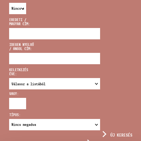
EREDETI /
MAGYAR CÍM:
CÍM
IDEGEN NYELVŰ
/ ANGOL CÍM:
EMAIL
infokozpont@bmc.hu
KELETKEZÉS
ÉVE:
TELEFON
VAGY:
NYITVA TARTÁS
TÍPUS:
ÚJ KERESÉS