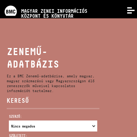
PROGRAMOK
MAGYAR ZENEI INFORMÁCIÓS
MENÜ
KÖZPONT ÉS KÖNYVTÁR
VERSENYEK
KÉPZÉSEK
ZENEMŰ-
ADATBÁZIS
KIADVÁNYOK
Ez a BMC Zenemű-adatbázisa, amely magyar,
RÓLUNK
magyar származású vagy Magyarországon élő
zeneszerzők műveivel kapcsolatos
információt tartalmaz.
KERESŐ
KAPCSOLAT
SZERZŐ:
VIDEÓ GALÉRIA
SZÜLETETT: