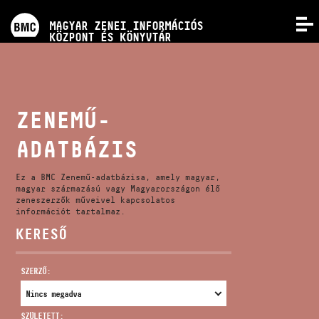
PROGRAMOK
MAGYAR ZENEI INFORMÁCIÓS
MENÜ
KÖZPONT ÉS KÖNYVTÁR
VERSENYEK
KÉPZÉSEK
ZENEMŰ-
ADATBÁZIS
KIADVÁNYOK
Ez a BMC Zenemű-adatbázisa, amely magyar,
RÓLUNK
magyar származású vagy Magyarországon élő
zeneszerzők műveivel kapcsolatos
információt tartalmaz.
KERESŐ
KAPCSOLAT
SZERZŐ:
VIDEÓ GALÉRIA
SZÜLETETT: