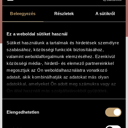
ÖSSZETETT KERESÉS
MŰVÉSZADATBÁZIS
Beleegyezés
Részletek
A sütikről
ZENEMŰ-ADATBÁZIS
KERESÉS
ZENEI KÖNYVTÁR, ONLINE KATALÓGUS
Ez a weboldal sütiket használ
Sütiket használunk a tartalmak és hirdetések személyre
szabásához, közösségi funkciók biztosításához,
valamint weboldalforgalmunk elemzéséhez. Ezenkívül
NYITÁNY
A MŰ CÍME
közösségi média-, hirdető- és elemező partnereinkkel
megosztjuk az Ön weboldalhasználatra vonatkozó
adatait, akik kombinálhatják az adatokat más olyan
Zombola Péter
ZENESZERZŐ
adatokkal, amelyeket Ön adott meg számukra vagy az
Nyitány
EREDETI /
Ön által használt más szolgáltatásokból gyűjtöttek.
MAGYAR CÍM
Overture
IDEGEN
NYELVŰ /
Hozzájárulás
ANGOL CÍM
Elengedhetetlen
kiválasztása
Fúvószenekarra
ALCÍM
2011
A MŰ