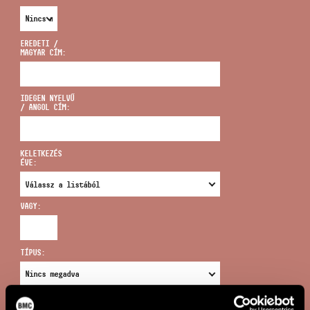
EREDETI /
MAGYAR CÍM:
CÍM
IDEGEN NYELVŰ
/ ANGOL CÍM:
EMAIL
infokozpont@bmc.hu
KELETKEZÉS
ÉVE:
TELEFON
VAGY:
NYITVA TARTÁS
TÍPUS:
ÚJ KERESÉS