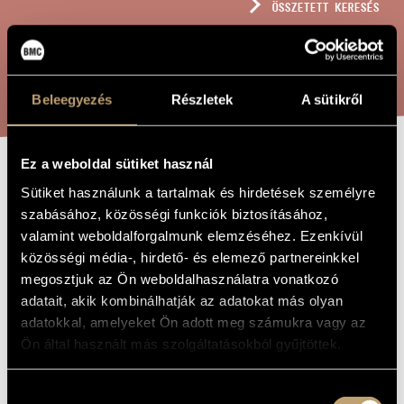
ÖSSZETETT KERESÉS
MŰVÉSZADATBÁZIS
ZENEMŰ-ADATBÁZIS
KERESÉS
ZENEI KÖNYVTÁR, ONLINE KATALÓGUS
Beleegyezés
Részletek
A sütikről
Ez a weboldal sütiket használ
VARI-JÁTÉKOK
A MŰ CÍME
Sütiket használunk a tartalmak és hirdetések személyre
szabásához, közösségi funkciók biztosításához,
valamint weboldalforgalmunk elemzéséhez. Ezenkívül
Szigeti István
ZENESZERZŐ
közösségi média-, hirdető- és elemező partnereinkkel
megosztjuk az Ön weboldalhasználatra vonatkozó
Vari-játékok
EREDETI /
MAGYAR CÍM
adatait, akik kombinálhatják az adatokat más olyan
Vari-játékok
IDEGEN
adatokkal, amelyeket Ön adott meg számukra vagy az
NYELVŰ /
Ön által használt más szolgáltatásokból gyűjtöttek.
ANGOL CÍM
For flute, oboe, cello and piano
ALCÍM
Hozzájárulás
to the students of the Music School Emil Simonffy in
AJÁNLÁS
Debrecen, Hungary