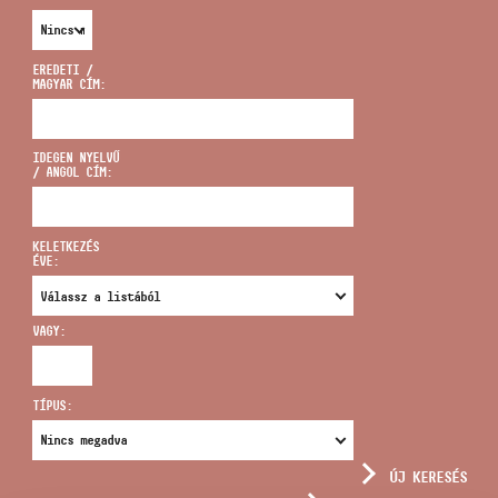
EREDETI /
MAGYAR CÍM:
CÍM
IDEGEN NYELVŰ
/ ANGOL CÍM:
EMAIL
infokozpont@bmc.hu
KELETKEZÉS
ÉVE:
TELEFON
VAGY:
NYITVA TARTÁS
TÍPUS:
ÚJ KERESÉS