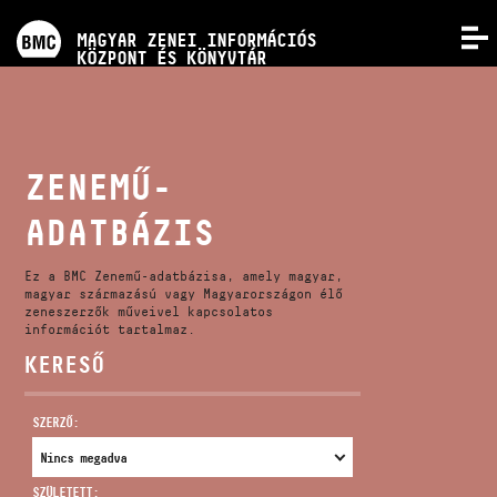
PROGRAMOK
MAGYAR ZENEI INFORMÁCIÓS
MENÜ
KÖZPONT ÉS KÖNYVTÁR
VERSENYEK
KÉPZÉSEK
ZENEMŰ-
ADATBÁZIS
KIADVÁNYOK
Ez a BMC Zenemű-adatbázisa, amely magyar,
RÓLUNK
magyar származású vagy Magyarországon élő
zeneszerzők műveivel kapcsolatos
információt tartalmaz.
KERESŐ
KAPCSOLAT
SZERZŐ:
VIDEÓ GALÉRIA
SZÜLETETT: