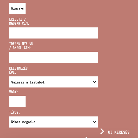
EREDETI /
MAGYAR CÍM:
CÍM
IDEGEN NYELVŰ
/ ANGOL CÍM:
EMAIL
infokozpont@bmc.hu
KELETKEZÉS
ÉVE:
TELEFON
VAGY:
NYITVA TARTÁS
TÍPUS:
ÚJ KERESÉS