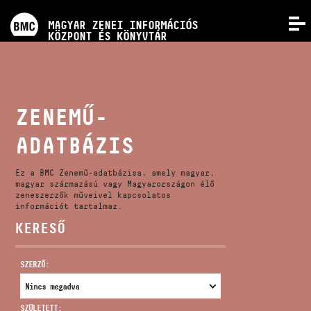
PROGRAMOK
MAGYAR ZENEI INFORMÁCIÓS
MENÜ
KÖZPONT ÉS KÖNYVTÁR
VERSENYEK
KÉPZÉSEK
ZENEMŰ-
ADATBÁZIS
KIADVÁNYOK
Ez a BMC Zenemű-adatbázisa, amely magyar,
RÓLUNK
magyar származású vagy Magyarországon élő
zeneszerzők műveivel kapcsolatos
információt tartalmaz.
KERESŐ
KAPCSOLAT
SZERZŐ:
VIDEÓ GALÉRIA
SZÜLETETT: