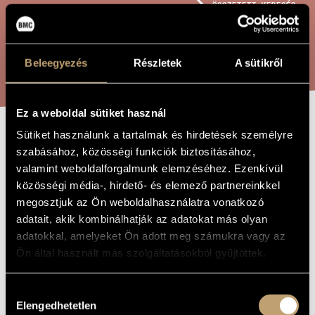
ÖSSZETETT KERESÉS
MŰVÉSZADATBÁZIS
ZENEMŰ-ADATBÁZIS
KERESÉS
Beleegyezés
Részletek
A sütikről
ZENEI KÖNYVTÁR, ONLINE KATALÓGUS
Ez a weboldal sütiket használ
Sütiket használunk a tartalmak és hirdetések személyre
RÓZSA - WEÖRES
A MŰ CÍME
szabásához, közösségi funkciók biztosításához,
SÁNDOR VERSE
valamint weboldalforgalmunk elemzéséhez. Ezenkívül
közösségi média-, hirdető- és elemező partnereinkkel
megosztjuk az Ön weboldalhasználatra vonatkozó
Gyöngyösi Levente
ZENESZERZŐ
adatait, akik kombinálhatják az adatokat más olyan
adatokkal, amelyeket Ön adott meg számukra vagy az
Rózsa - Weöres Sándor verse
EREDETI /
Ön által használt más szolgáltatásokból gyűjtöttek.
MAGYAR CÍM
Rose - Poem by Sándor Weöres
IDEGEN
NYELVŰ /
Hozzájárulás
ANGOL CÍM
Elengedhetetlen
kiválasztása
Énekhangra és zongorára
ALCÍM