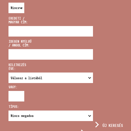
EREDETI /
MAGYAR CÍM:
CÍM
IDEGEN NYELVŰ
/ ANGOL CÍM:
EMAIL
infokozpont@bmc.hu
KELETKEZÉS
ÉVE:
TELEFON
VAGY:
NYITVA TARTÁS
TÍPUS:
ÚJ KERESÉS