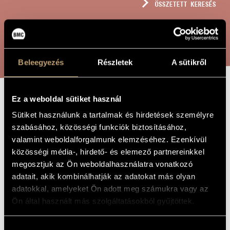
ÖSSZETETT KERESÉS
MŰVÉSZADATBÁZIS
ZENEMŰ-ADATBÁZIS
KERESÉS
ZENEI KÖNYVTÁR, ONLINE KATALÓGUS
Beleegyezés
Részletek
A sütikről
Ez a weboldal sütiket használ
EPILÓGUS II.
A MŰ CÍME
Sütiket használunk a tartalmak és hirdetések személyre
szabásához, közösségi funkciók biztosításához,
Reményi Attila
valamint weboldalforgalmunk elemzéséhez. Ezenkívül
ZENESZERZŐ
közösségi média-, hirdető- és elemező partnereinkkel
Epilógus II.
EREDETI /
megosztjuk az Ön weboldalhasználatra vonatkozó
MAGYAR CÍM
adatait, akik kombinálhatják az adatokat más olyan
Epilogue II
IDEGEN
adatokkal, amelyeket Ön adott meg számukra vagy az
NYELVŰ /
ANGOL CÍM
Ön által használt más szolgáltatásokból gyűjtöttek.
A Rorate coeli gregorián témára - Kürtre és zongorára
ALCÍM
to Gyula Molnár
AJÁNLÁS
Hozzájárulás