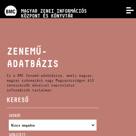
PROGRAMOK
MAGYAR ZENEI INFORMÁCIÓS
MENÜ
KÖZPONT ÉS KÖNYVTÁR
VERSENYEK
KÉPZÉSEK
ZENEMŰ-
ADATBÁZIS
KIADVÁNYOK
Ez a BMC Zenemű-adatbázisa, amely magyar,
RÓLUNK
magyar származású vagy Magyarországon élő
zeneszerzők műveivel kapcsolatos
információt tartalmaz.
KERESŐ
KAPCSOLAT
SZERZŐ:
VIDEÓ GALÉRIA
SZÜLETETT: