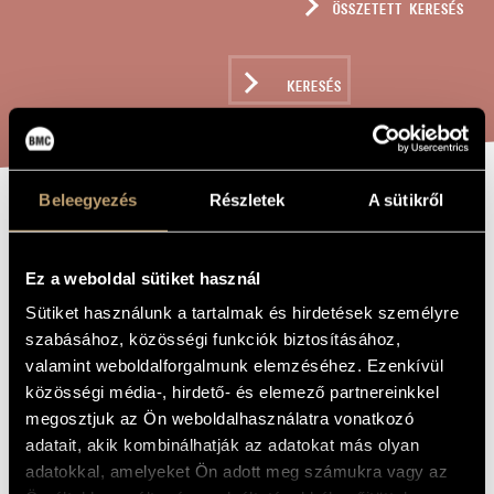
ÖSSZETETT KERESÉS
MŰVÉSZADATBÁZIS
ZENEMŰ-ADATBÁZIS
KERESÉS
ZENEI KÖNYVTÁR, ONLINE KATALÓGUS
Beleegyezés
Részletek
A sütikről
A NEGYEDIK ÚT
A MŰ CÍME
Ez a weboldal sütiket használ
Könczei Árpád
ZENESZERZŐ
Sütiket használunk a tartalmak és hirdetések személyre
szabásához, közösségi funkciók biztosításához,
A negyedik út
EREDETI /
MAGYAR CÍM
valamint weboldalforgalmunk elemzéséhez. Ezenkívül
The Fourth Way
közösségi média-, hirdető- és elemező partnereinkkel
IDEGEN
NYELVŰ /
megosztjuk az Ön weboldalhasználatra vonatkozó
ANGOL CÍM
adatait, akik kombinálhatják az adatokat más olyan
Dalok tenorhangra és zongorára Plugor Magor verseire
ALCÍM
adatokkal, amelyeket Ön adott meg számukra vagy az
2013
A MŰ