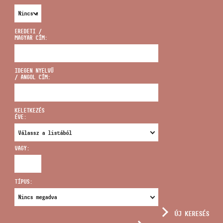
EREDETI /
MAGYAR CÍM:
CÍM
IDEGEN NYELVŰ
/ ANGOL CÍM:
EMAIL
infokozpont@bmc.hu
KELETKEZÉS
ÉVE:
TELEFON
VAGY:
NYITVA TARTÁS
TÍPUS:
ÚJ KERESÉS