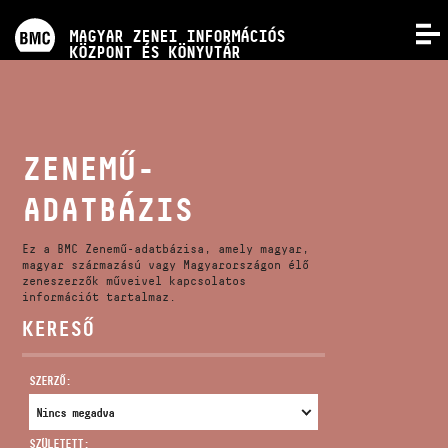
PROGRAMOK
MAGYAR ZENEI INFORMÁCIÓS
MENÜ
KÖZPONT ÉS KÖNYVTÁR
VERSENYEK
KÉPZÉSEK
ZENEMŰ-
ADATBÁZIS
KIADVÁNYOK
Ez a BMC Zenemű-adatbázisa, amely magyar,
RÓLUNK
magyar származású vagy Magyarországon élő
zeneszerzők műveivel kapcsolatos
információt tartalmaz.
KERESŐ
KAPCSOLAT
SZERZŐ:
VIDEÓ GALÉRIA
SZÜLETETT: