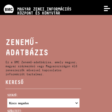
PROGRAMOK
MAGYAR ZENEI INFORMÁCIÓS
MENÜ
KÖZPONT ÉS KÖNYVTÁR
VERSENYEK
KÉPZÉSEK
ZENEMŰ-
ADATBÁZIS
KIADVÁNYOK
Ez a BMC Zenemű-adatbázisa, amely magyar,
RÓLUNK
magyar származású vagy Magyarországon élő
zeneszerzők műveivel kapcsolatos
információt tartalmaz.
KERESŐ
KAPCSOLAT
SZERZŐ:
VIDEÓ GALÉRIA
SZÜLETETT: