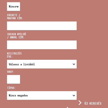
EREDETI /
MAGYAR CÍM:
CÍM
IDEGEN NYELVŰ
/ ANGOL CÍM:
EMAIL
infokozpont@bmc.hu
KELETKEZÉS
ÉVE:
TELEFON
VAGY:
NYITVA TARTÁS
TÍPUS:
ÚJ KERESÉS