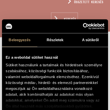
ÖSSZETETT KERESÉS
MŰVÉSZADATBÁZIS
ZENEMŰ-ADATBÁZIS
KERESÉS
ZENEI KÖNYVTÁR, ONLINE KATALÓGUS
Beleegyezés
Részletek
A sütikről
MEMORIES OF
A MŰ CÍME
Ez a weboldal sütiket használ
DELPHOI /
Sütiket használunk a tartalmak és hirdetések személyre
DELPHOI
szabásához, közösségi funkciók biztosításához,
EMLÉKEK
valamint weboldalforgalmunk elemzéséhez. Ezenkívül
közösségi média-, hirdető- és elemező partnereinkkel
megosztjuk az Ön weboldalhasználatra vonatkozó
Jeney Zoltán
ZENESZERZŐ
adatait, akik kombinálhatják az adatokat más olyan
adatokkal, amelyeket Ön adott meg számukra vagy az
Memories of Delphoi / Delphoi emlékek
EREDETI /
MAGYAR CÍM
Ön által használt más szolgáltatásokból gyűjtöttek.