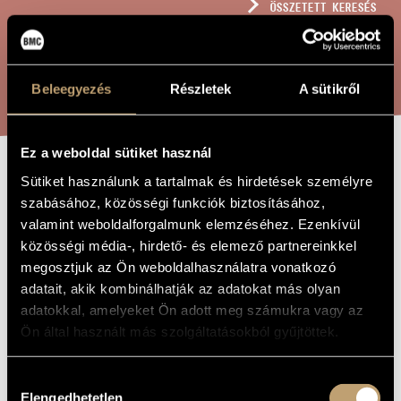
ÖSSZETETT KERESÉS
MŰVÉSZADATBÁZIS
ZENEMŰ-ADATBÁZIS
KERESÉS
Beleegyezés
Részletek
A sütikről
ZENEI KÖNYVTÁR, ONLINE KATALÓGUS
Ez a weboldal sütiket használ
HÁRMAN EGY –
Sütiket használunk a tartalmak és hirdetések személyre
A MŰ CÍME
szabásához, közösségi funkciók biztosításához,
MAGÁBAN – A
valamint weboldalforgalmunk elemzéséhez. Ezenkívül
KÉK
közösségi média-, hirdető- és elemező partnereinkkel
megosztjuk az Ön weboldalhasználatra vonatkozó
adatait, akik kombinálhatják az adatokat más olyan
Dukay Barnabás
ZENESZERZŐ
adatokkal, amelyeket Ön adott meg számukra vagy az
Ön által használt más szolgáltatásokból gyűjtöttek.
hárman egy – magában – a kék
EREDETI /
MAGYAR CÍM
three in one - alone - the blue
IDEGEN
Hozzájárulás
NYELVŰ /
Elengedhetetlen
ANGOL CÍM