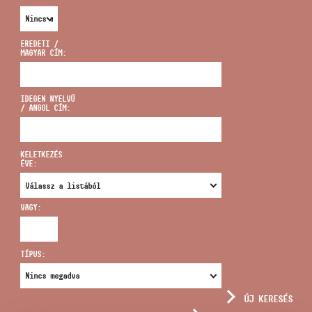
EREDETI /
MAGYAR CÍM:
CÍM
IDEGEN NYELVŰ
/ ANGOL CÍM:
EMAIL
infokozpont@bmc.hu
KELETKEZÉS
ÉVE:
TELEFON
VAGY:
NYITVA TARTÁS
TÍPUS:
ÚJ KERESÉS