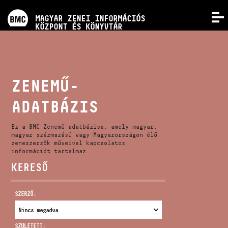
PROGRAMOK
MAGYAR ZENEI INFORMÁCIÓS
MENÜ
KÖZPONT ÉS KÖNYVTÁR
VERSENYEK
KÉPZÉSEK
ZENEMŰ-
ADATBÁZIS
KIADVÁNYOK
Ez a BMC Zenemű-adatbázisa, amely magyar,
RÓLUNK
magyar származású vagy Magyarországon élő
zeneszerzők műveivel kapcsolatos
információt tartalmaz.
KERESŐ
KAPCSOLAT
SZERZŐ:
VIDEÓ GALÉRIA
SZÜLETETT: