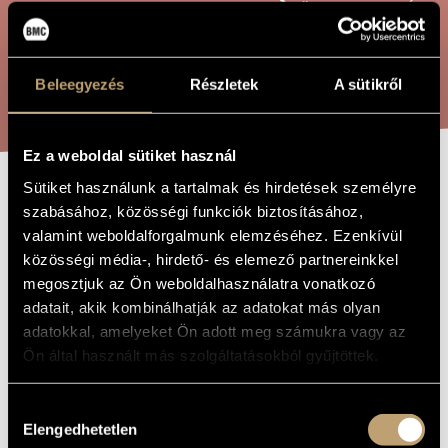
ÖSSZETETT KERESÉS
MŰVÉSZADATBÁZIS
ZENEMŰ-ADATBÁZIS
KERESÉS
Beleegyezés
Részletek
A sütikről
ZENEI KÖNYVTÁR, ONLINE KATALÓGUS
Ez a weboldal sütiket használ
Sütiket használunk a tartalmak és hirdetések személyre
TERZA PRATTICA
A MŰ CÍME
szabásához, közösségi funkciók biztosításához,
valamint weboldalforgalmunk elemzéséhez. Ezenkívül
közösségi média-, hirdető- és elemező partnereinkkel
Szigeti István
ZENESZERZŐ
megosztjuk az Ön weboldalhasználatra vonatkozó
adatait, akik kombinálhatják az adatokat más olyan
Terza prattica
EREDETI /
MAGYAR CÍM
adatokkal, amelyeket Ön adott meg számukra vagy az
Terza prattica
Ön által használt más szolgáltatásokból gyűjtöttek.
IDEGEN
NYELVŰ /
ANGOL CÍM
Két klarinétra és két hegedűre
Hozzájárulás
ALCÍM
Elengedhetetlen
kiválasztása
Kamarazene
TÍPUS