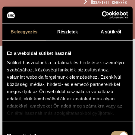
ÖSSZETETT KERESÉS
MŰVÉSZADATBÁZIS
ZENEMŰ-ADATBÁZIS
KERESÉS
ZENEI KÖNYVTÁR, ONLINE KATALÓGUS
Beleegyezés
Részletek
A sütikről
Ez a weboldal sütiket használ
2X1
Sütiket használunk a tartalmak és hirdetések személyre
A MŰ CÍME
szabásához, közösségi funkciók biztosításához,
valamint weboldalforgalmunk elemzéséhez. Ezenkívül
Lendvay Kamilló
ZENESZERZŐ
közösségi média-, hirdető- és elemező partnereinkkel
megosztjuk az Ön weboldalhasználatra vonatkozó
2x1
EREDETI /
adatait, akik kombinálhatják az adatokat más olyan
MAGYAR CÍM
adatokkal, amelyeket Ön adott meg számukra vagy az
2x1
IDEGEN
NYELVŰ /
Ön által használt más szolgáltatásokból gyűjtöttek.
ANGOL CÍM
Harsonára, majd kürtre
ALCÍM
Hozzájárulás
2007
A MŰ