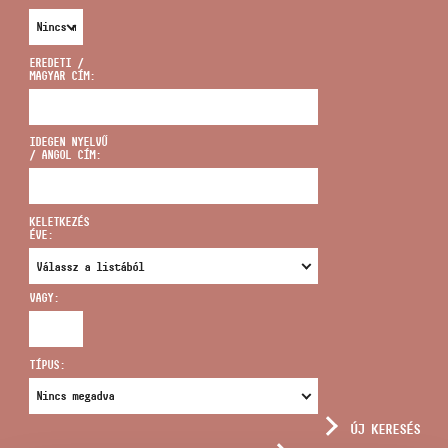
EREDETI /
MAGYAR CÍM:
CÍM
IDEGEN NYELVŰ
/ ANGOL CÍM:
EMAIL
infokozpont@bmc.hu
KELETKEZÉS
ÉVE:
TELEFON
VAGY:
NYITVA TARTÁS
TÍPUS:
ÚJ KERESÉS