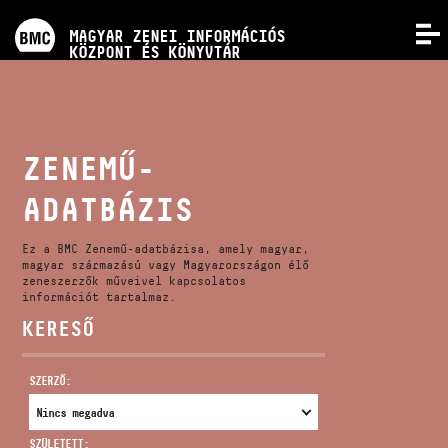
PROGRAMOK
MAGYAR ZENEI INFORMÁCIÓS
MENÜ
KÖZPONT ÉS KÖNYVTÁR
VERSENYEK
KÉPZÉSEK
ZENEMŰ-
ADATBÁZIS
KIADVÁNYOK
Ez a BMC Zenemű-adatbázisa, amely magyar,
RÓLUNK
magyar származású vagy Magyarországon élő
zeneszerzők műveivel kapcsolatos
információt tartalmaz.
KERESŐ
KAPCSOLAT
SZERZŐ:
VIDEÓ GALÉRIA
SZÜLETETT: