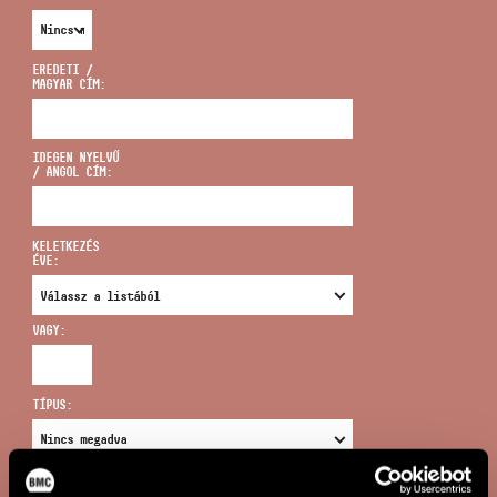
EREDETI /
MAGYAR CÍM:
CÍM
IDEGEN NYELVŰ
/ ANGOL CÍM:
EMAIL
infokozpont@bmc.hu
KELETKEZÉS
ÉVE:
TELEFON
VAGY:
NYITVA TARTÁS
TÍPUS:
ÚJ KERESÉS