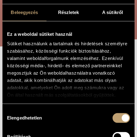
ÖSSZETETT KERESÉS
MŰVÉSZADATBÁZIS
Beleegyezés
Részletek
A sütikről
ZENEMŰ-ADATBÁZIS
KERESÉS
ZENEI KÖNYVTÁR, ONLINE KATALÓGUS
Ez a weboldal sütiket használ
Sütiket használunk a tartalmak és hirdetések személyre
szabásához, közösségi funkciók biztosításához,
valamint weboldalforgalmunk elemzéséhez. Ezenkívül
WHAT´S WRONG?
A MŰ CÍME
közösségi média-, hirdető- és elemező partnereinkkel
megosztjuk az Ön weboldalhasználatra vonatkozó
adatait, akik kombinálhatják az adatokat más olyan
Szigetvári Andrea
ZENESZERZŐ
adatokkal, amelyeket Ön adott meg számukra vagy az
Ön által használt más szolgáltatásokból gyűjtöttek.
What´s Wrong?
EREDETI /
MAGYAR CÍM
What´s Wrong?
IDEGEN
Hozzájárulás
NYELVŰ /
ANGOL CÍM
Elengedhetetlen
kiválasztása
Rögzített számítógépes zene
ALCÍM
1989
A MŰ
Beállítások