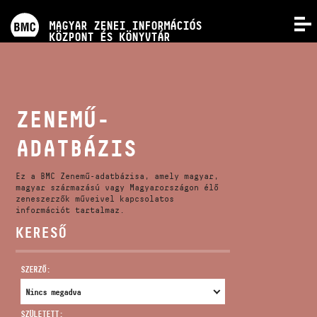
PROGRAMOK
MAGYAR ZENEI INFORMÁCIÓS
MENÜ
KÖZPONT ÉS KÖNYVTÁR
VERSENYEK
KÉPZÉSEK
ZENEMŰ-
ADATBÁZIS
KIADVÁNYOK
Ez a BMC Zenemű-adatbázisa, amely magyar,
RÓLUNK
magyar származású vagy Magyarországon élő
zeneszerzők műveivel kapcsolatos
információt tartalmaz.
KERESŐ
KAPCSOLAT
SZERZŐ:
VIDEÓ GALÉRIA
SZÜLETETT: