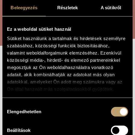
ÖSSZETETT KERESÉS
MŰVÉSZADATBÁZIS
Beleegyezés
Részletek
A sütikről
ZENEMŰ-ADATBÁZIS
KERESÉS
Ez a weboldal sütiket használ
ZENEI KÖNYVTÁR, ONLINE KATALÓGUS
Sütiket használunk a tartalmak és hirdetések személyre
szabásához, közösségi funkciók biztosításához,
valamint weboldalforgalmunk elemzéséhez. Ezenkívül
közösségi média-, hirdető- és elemező partnereinkkel
TORNACULUM
A MŰ CÍME
megosztjuk az Ön weboldalhasználatra vonatkozó
adatait, akik kombinálhatják az adatokat más olyan
Szigetvári Andrea
adatokkal, amelyeket Ön adott meg számukra vagy az
ZENESZERZŐ
Ön által használt más szolgáltatásokból gyűjtöttek.
TORNACULUM
EREDETI /
MAGYAR CÍM
Hozzájárulás
TORNACULUM
IDEGEN
NYELVŰ /
Elengedhetetlen
kiválasztása
ANGOL CÍM
Táncosokra és élő elektronikára
ALCÍM
Beállítások
2008
A MŰ