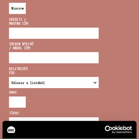
EREDETI /
MAGYAR CÍM:
CÍM
IDEGEN NYELVŰ
/ ANGOL CÍM:
EMAIL
infokozpont@bmc.hu
KELETKEZÉS
ÉVE:
TELEFON
VAGY:
NYITVA TARTÁS
TÍPUS:
ÚJ KERESÉS