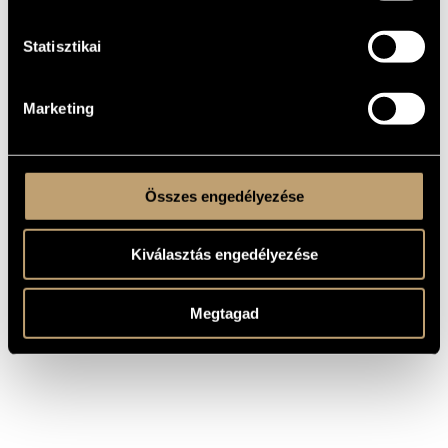
KELETKEZÉSI
ÉVE
Statisztikai
Egyéb
TÍPUS
5 December 2008, Making New Waves Festival, Trafó House of
BEMUTATÓ
Contemporary Arts, Budapest
Marketing
MS
KOTTAKIADÓ
/ FORRÁS
Összes engedélyezése
Kiválasztás engedélyezése
Megtagad