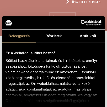
ÖSSZETETT KERESÉS
MŰVÉSZADATBÁZIS
ZENEMŰ-ADATBÁZIS
KERESÉS
ZENEI KÖNYVTÁR, ONLINE KATALÓGUS
Beleegyezés
Részletek
A sütikről
ALIQUOTS AND
A MŰ CÍME
Ez a weboldal sütiket használ
ALIQUANTS
Sütiket használunk a tartalmak és hirdetések személyre
szabásához, közösségi funkciók biztosításához,
valamint weboldalforgalmunk elemzéséhez. Ezenkívül
Szigetvári Andrea
ZENESZERZŐ
közösségi média-, hirdető- és elemező partnereinkkel
ALIQUOTS AND ALIQUANTS
EREDETI /
megosztjuk az Ön weboldalhasználatra vonatkozó
MAGYAR CÍM
adatait, akik kombinálhatják az adatokat más olyan
ALIQUOTS AND ALIQUANTS
IDEGEN
adatokkal, amelyeket Ön adott meg számukra vagy az
NYELVŰ /
ANGOL CÍM
Ön által használt más szolgáltatásokból gyűjtöttek.
Interaktív zene táncosra, lézerhárfára és élő elektronikára
ALCÍM