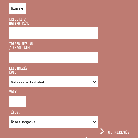
EREDETI /
MAGYAR CÍM:
CÍM
IDEGEN NYELVŰ
/ ANGOL CÍM:
EMAIL
infokozpont@bmc.hu
KELETKEZÉS
ÉVE:
TELEFON
VAGY:
NYITVA TARTÁS
TÍPUS:
ÚJ KERESÉS