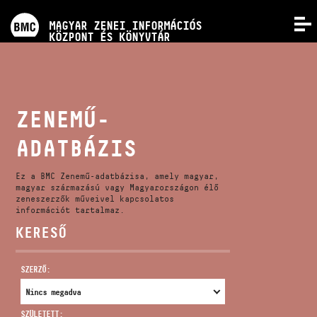
PROGRAMOK
MAGYAR ZENEI INFORMÁCIÓS
MENÜ
KÖZPONT ÉS KÖNYVTÁR
VERSENYEK
KÉPZÉSEK
ZENEMŰ-
ADATBÁZIS
KIADVÁNYOK
Ez a BMC Zenemű-adatbázisa, amely magyar,
RÓLUNK
magyar származású vagy Magyarországon élő
zeneszerzők műveivel kapcsolatos
információt tartalmaz.
KERESŐ
KAPCSOLAT
SZERZŐ:
VIDEÓ GALÉRIA
SZÜLETETT: