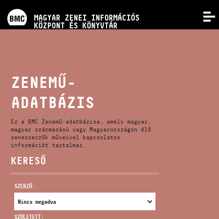
PROGRAMOK
MAGYAR ZENEI INFORMÁCIÓS
MENÜ
KÖZPONT ÉS KÖNYVTÁR
VERSENYEK
KÉPZÉSEK
ZENEMŰ-
ADATBÁZIS
KIADVÁNYOK
Ez a BMC Zenemű-adatbázisa, amely magyar,
RÓLUNK
magyar származású vagy Magyarországon élő
zeneszerzők műveivel kapcsolatos
információt tartalmaz.
KERESŐ
KAPCSOLAT
SZERZŐ:
VIDEÓ GALÉRIA
SZÜLETETT: