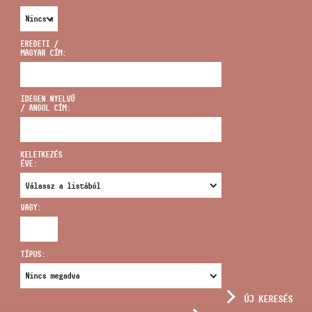
EREDETI /
MAGYAR CÍM:
CÍM
IDEGEN NYELVŰ
/ ANGOL CÍM:
EMAIL
infokozpont@bmc.hu
KELETKEZÉS
ÉVE:
TELEFON
VAGY:
NYITVA TARTÁS
TÍPUS:
ÚJ KERESÉS