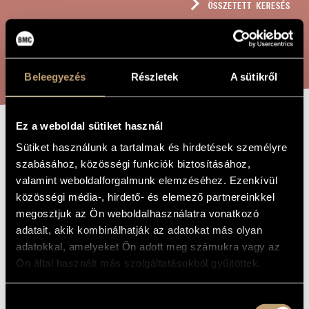
ÖSSZETETT KERESÉS
MŰVÉSZADATBÁZIS
ZENEMŰ-ADATBÁZIS
KERESÉS
ZENEI KÖNYVTÁR, ONLINE KATALÓGUS
Beleegyezés
Részletek
A sütikről
Ez a weboldal sütiket használ
MINDENNAPI
A MŰ CÍME
Sütiket használunk a tartalmak és hirdetések személyre
CSENDJEIM
szabásához, közösségi funkciók biztosításához,
valamint weboldalforgalmunk elemzéséhez. Ezenkívül
közösségi média-, hirdető- és elemező partnereinkkel
Szigetvári Andrea
ZENESZERZŐ
megosztjuk az Ön weboldalhasználatra vonatkozó
adatait, akik kombinálhatják az adatokat más olyan
Mindennapi csendjeim
EREDETI /
adatokkal, amelyeket Ön adott meg számukra vagy az
MAGYAR CÍM
Ön által használt más szolgáltatásokból gyűjtöttek.
My Everyday Silences
IDEGEN
NYELVŰ /
ANGOL CÍM
Hozzájárulás
Rögzített elektroakusztikus zene
ALCÍM