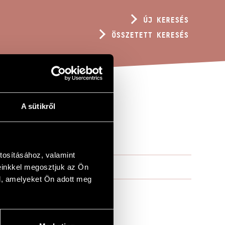
ÚJ KERESÉS
ÖSSZETETT KERESÉS
A sütikről
tosításához, valamint
einkkel megosztjuk az Ön
l, amelyeket Ön adott meg