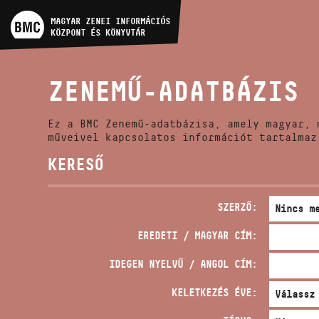
MŰVÉSZADATBÁZIS
MAGYAR ZENEI INFORMÁCIÓS
KÖZPONT ÉS KÖNYVTÁR
ZENEMŰ-ADATBÁZIS
ZENEMŰ-ADATBÁZIS
ZENEI KÖNYVTÁR, ONLINE
KATALÓGUS
Ez a BMC Zenemű-adatbázisa, amely magyar, 
műveivel kapcsolatos információt tartalmaz
KERESŐ
SZERZŐ:
EREDETI / MAGYAR CÍM:
IDEGEN NYELVŰ / ANGOL CÍM:
KELETKEZÉS ÉVE: