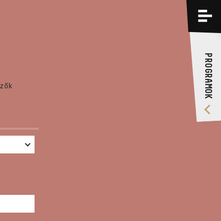
PROGRAMOK
KÉPZÉSEK
PROGRAMOK
RÓLUNK
zők
VIDEÓ GALÉRIA