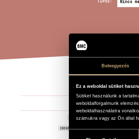
TÍPUS:
Beleegyezés
NOI
A MŰ CÍME
Ez a weboldal sütiket haszn
Sütiket használunk a tartal
Szigetvári A
weboldalforgalmunk elemzésé
ZENESZERZŐ
weboldalhasználatra vonatko
NOISE-WRAN
számukra vagy az Ön által ha
EREDETI / MAGYAR CÍM
NOISE-WRAN
IDEGEN NYELVŰ / ANGOL CÍM
Hozzájárulás
Preparált ba
ALCÍM