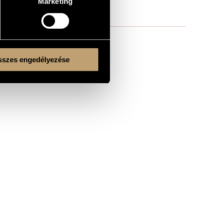
Marketing
szes engedélyezése