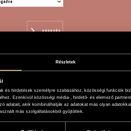
KERESÉS
Részletek
SE-WRANGLING #2
ál
mak és hirdetések személyre szabásához, közösségi funkciók biz
ndrea
hez. Ezenkívül közösségi média-, hirdető- és elemező partner
zó adatait, akik kombinálhatják az adatokat más olyan adatokka
GLING #2
sznált más szolgáltatásokból gyűjtöttek.
GLING #2
sszusgitárra, távoli metróhangokra és élő elektronikára