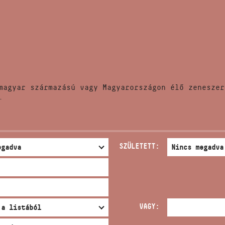
HÍREK
CÍM
VERSENYEK
EMAIL
infokozpont@bmc.hu
KIADVÁNYOK
TELEFON
magyar származású vagy Magyarországon élő zeneszer
KAPCSOLAT
.
NYITVA TARTÁS
SZÜLETETT:
VAGY: