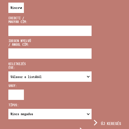
EREDETI /
MAGYAR CÍM:
CÍM
IDEGEN NYELVŰ
/ ANGOL CÍM:
EMAIL
infokozpont@bmc.hu
KELETKEZÉS
ÉVE:
TELEFON
VAGY:
NYITVA TARTÁS
TÍPUS:
ÚJ KERESÉS