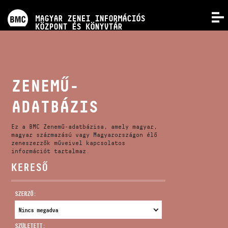
PROGRAMOK
MAGYAR ZENEI INFORMÁCIÓS
MENÜ
KÖZPONT ÉS KÖNYVTÁR
VERSENYEK
KÉPZÉSEK
ZENEMŰ-
ADATBÁZIS
KIADVÁNYOK
Ez a BMC Zenemű-adatbázisa, amely magyar,
RÓLUNK
magyar származású vagy Magyarországon élő
zeneszerzők műveivel kapcsolatos
információt tartalmaz.
KERESŐ
KAPCSOLAT
SZERZŐ:
VIDEÓ GALÉRIA
SZÜLETETT: