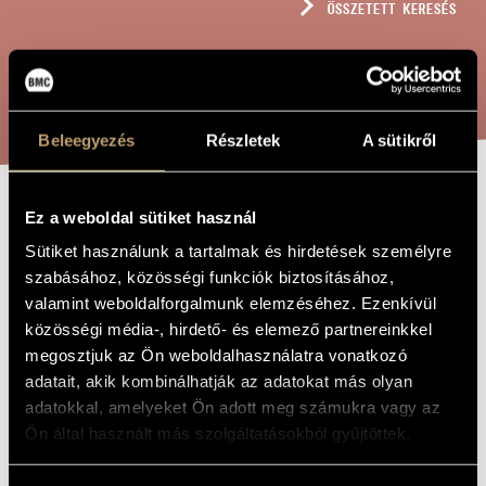
ÖSSZETETT KERESÉS
MŰVÉSZADATBÁZIS
ZENEMŰ-ADATBÁZIS
KERESÉS
ZENEI KÖNYVTÁR, ONLINE KATALÓGUS
Beleegyezés
Részletek
A sütikről
Ez a weboldal sütiket használ
A CSALOGÁNY
A MŰ CÍME
Sütiket használunk a tartalmak és hirdetések személyre
szabásához, közösségi funkciók biztosításához,
Barta Gergely
ZENESZERZŐ
valamint weboldalforgalmunk elemzéséhez. Ezenkívül
közösségi média-, hirdető- és elemező partnereinkkel
A csalogány
EREDETI /
megosztjuk az Ön weboldalhasználatra vonatkozó
MAGYAR CÍM
adatait, akik kombinálhatják az adatokat más olyan
The Nightingale
IDEGEN
NYELVŰ /
adatokkal, amelyeket Ön adott meg számukra vagy az
ANGOL CÍM
Ön által használt más szolgáltatásokból gyűjtöttek.
Gyerek- vagy nőikar
ALCÍM
2015
A MŰ