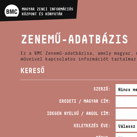
MŰVÉSZADATBÁZIS
MAGYAR ZENEI INFORMÁCIÓS
KÖZPONT ÉS KÖNYVTÁR
ZENEMŰ-ADATBÁZIS
ZENEMŰ-ADATBÁZIS
ZENEI KÖNYVTÁR, ONLINE
KATALÓGUS
Ez a BMC Zenemű-adatbázisa, amely magyar, 
műveivel kapcsolatos információt tartalmaz
KERESŐ
SZERZŐ:
EREDETI / MAGYAR CÍM:
IDEGEN NYELVŰ / ANGOL CÍM:
KELETKEZÉS ÉVE: