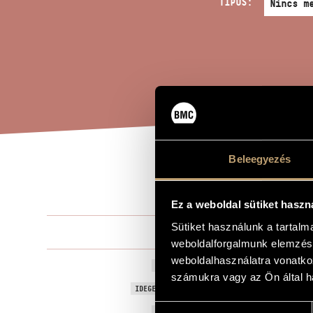
TÍPUS:
Beleegyezés
10 
A MŰ CÍME
Ez a weboldal sütiket haszn
Sütiket használunk a tartal
Barta Gerge
ZENESZERZŐ
weboldalforgalmunk elemzésé
weboldalhasználatra vonatko
10 dal gyer
EREDETI / MAGYAR CÍM
számukra vagy az Ön által ha
10 Songs for
IDEGEN NYELVŰ / ANGOL CÍM
Hozzájárulás
2013
A MŰ KELETKEZÉSI ÉVE