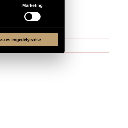
Marketing
szes engedélyezése