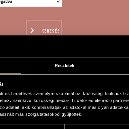
KERESÉS
Részletek
DAL GYEREKHANGOKRA É
ál
mak és hirdetések személyre szabásához, közösségi funkciók biz
ly
hez. Ezenkívül közösségi média-, hirdető- és elemező partner
zó adatait, akik kombinálhatják az adatokat más olyan adatokka
ekhangokra és zongorára
sznált más szolgáltatásokból gyűjtöttek.
 Children´s Voices and Piano