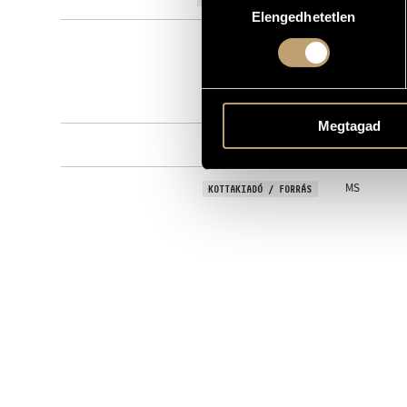
Elengedhetetlen
kiválasztása
Kórusra és s
TÍPUS
children´s ch
ELŐADÓI APPARÁTUS
15 perc
IDŐTARTAM
Megtagad
I - II - III - IV 
TÉTELEK, RÉSZEK
MS
KOTTAKIADÓ / FORRÁS