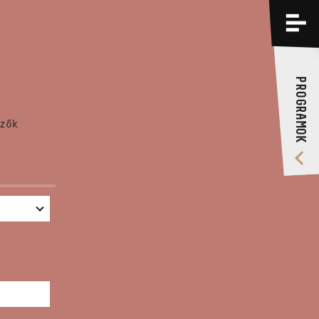
PROGRAMOK
KÉPZÉSEK
PROGRAMOK
RÓLUNK
zők
VIDEÓ GALÉRIA