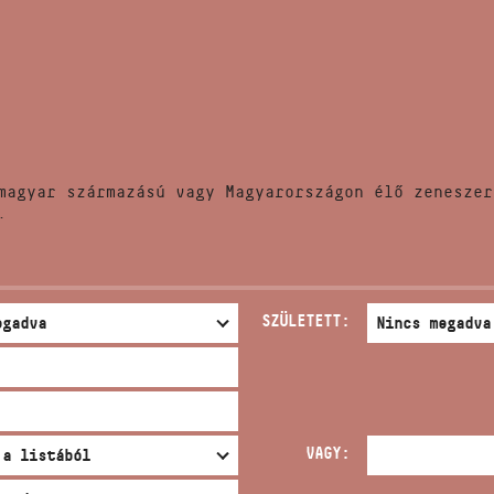
HÍREK
CÍM
VERSENYEK
EMAIL
infokozpont@bmc.hu
KIADVÁNYOK
TELEFON
magyar származású vagy Magyarországon élő zeneszer
KAPCSOLAT
.
NYITVA TARTÁS
SZÜLETETT:
VAGY: