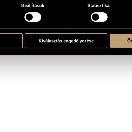
Beállítások
Statisztikai
zólóhangszer(ek)re
oir - pf.
Kiválasztás engedélyezése
Ös
- V - VI - VII - VIII - IX - X