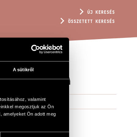
ÚJ KERESÉS
ÖSSZETETT KERESÉS
A sütikről
S ZONGORÁRA
tosításához, valamint
einkkel megosztjuk az Ön
l, amelyeket Ön adott meg