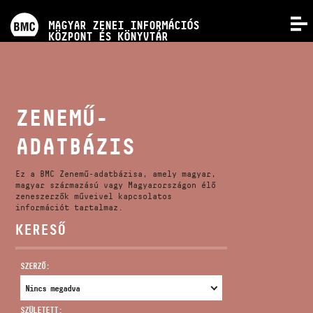
PROGRAMOK
MAGYAR ZENEI INFORMÁCIÓS
MENÜ
KÖZPONT ÉS KÖNYVTÁR
VERSENYEK
KÉPZÉSEK
ZENEMŰ-
ADATBÁZIS
KIADVÁNYOK
Ez a BMC Zenemű-adatbázisa, amely magyar,
RÓLUNK
magyar származású vagy Magyarországon élő
zeneszerzők műveivel kapcsolatos
információt tartalmaz.
KERESŐ
KAPCSOLAT
SZERZŐ:
VIDEÓ GALÉRIA
SZÜLETETT: