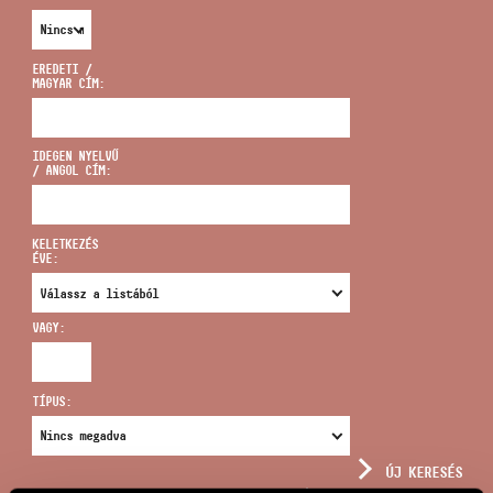
EREDETI /
MAGYAR CÍM:
CÍM
IDEGEN NYELVŰ
/ ANGOL CÍM:
EMAIL
infokozpont@bmc.hu
KELETKEZÉS
ÉVE:
TELEFON
VAGY:
NYITVA TARTÁS
TÍPUS:
ÚJ KERESÉS