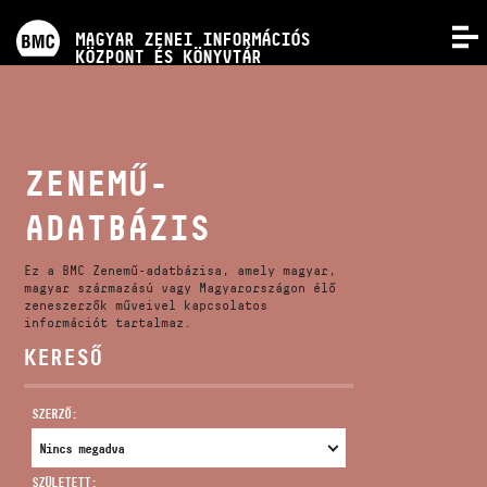
PROGRAMOK
MAGYAR ZENEI INFORMÁCIÓS
MENÜ
KÖZPONT ÉS KÖNYVTÁR
VERSENYEK
KÉPZÉSEK
ZENEMŰ-
ADATBÁZIS
KIADVÁNYOK
Ez a BMC Zenemű-adatbázisa, amely magyar,
RÓLUNK
magyar származású vagy Magyarországon élő
zeneszerzők műveivel kapcsolatos
információt tartalmaz.
KERESŐ
KAPCSOLAT
SZERZŐ:
VIDEÓ GALÉRIA
SZÜLETETT: