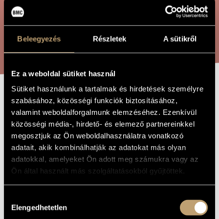
ÖSSZETETT KERESÉS
MŰVÉSZADATBÁZIS
ZENEMŰ-ADATBÁZIS
KERESÉS
Beleegyezés
Részletek
A sütikről
ZENEI KÖNYVTÁR, ONLINE KATALÓGUS
Ez a weboldal sütiket használ
Sütiket használunk a tartalmak és hirdetések személyre
REVIEW
szabásához, közösségi funkciók biztosításához,
A MŰ CÍME
valamint weboldalforgalmunk elemzéséhez. Ezenkívül
közösségi média-, hirdető- és elemező partnereinkkel
Barta Gergely
ZENESZERZŐ
megosztjuk az Ön weboldalhasználatra vonatkozó
adatait, akik kombinálhatják az adatokat más olyan
Review
EREDETI /
adatokkal, amelyeket Ön adott meg számukra vagy az
MAGYAR CÍM
Ön által használt más szolgáltatásokból gyűjtöttek.
Review
IDEGEN
NYELVŰ /
ANGOL CÍM
Hozzájárulás
Szimfonikus zenekarra
ALCÍM
Elengedhetetlen
kiválasztása
2008
A MŰ