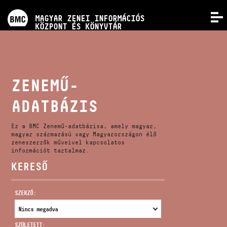
PROGRAMOK
MAGYAR ZENEI INFORMÁCIÓS
MENÜ
KÖZPONT ÉS KÖNYVTÁR
VERSENYEK
KÉPZÉSEK
ZENEMŰ-
ADATBÁZIS
KIADVÁNYOK
Ez a BMC Zenemű-adatbázisa, amely magyar,
RÓLUNK
magyar származású vagy Magyarországon élő
zeneszerzők műveivel kapcsolatos
információt tartalmaz.
KERESŐ
KAPCSOLAT
SZERZŐ:
VIDEÓ GALÉRIA
SZÜLETETT: