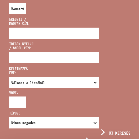
EREDETI /
MAGYAR CÍM:
CÍM
IDEGEN NYELVŰ
/ ANGOL CÍM:
EMAIL
infokozpont@bmc.hu
KELETKEZÉS
ÉVE:
TELEFON
VAGY:
NYITVA TARTÁS
TÍPUS:
ÚJ KERESÉS