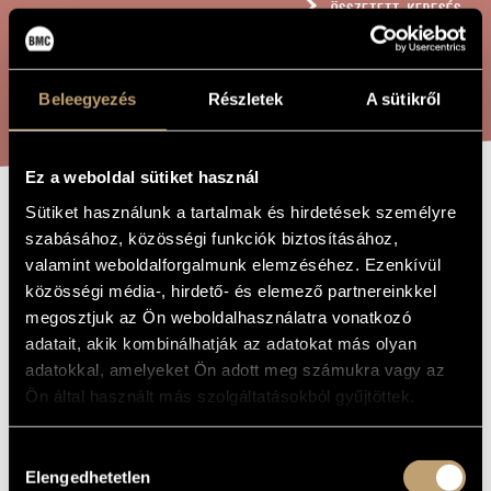
ÖSSZETETT KERESÉS
MŰVÉSZADATBÁZIS
ZENEMŰ-ADATBÁZIS
KERESÉS
Beleegyezés
Részletek
A sütikről
ZENEI KÖNYVTÁR, ONLINE KATALÓGUS
Ez a weboldal sütiket használ
Sütiket használunk a tartalmak és hirdetések személyre
SZEPTEMBERI
A MŰ CÍME
szabásához, közösségi funkciók biztosításához,
QUODLIBET
valamint weboldalforgalmunk elemzéséhez. Ezenkívül
közösségi média-, hirdető- és elemező partnereinkkel
megosztjuk az Ön weboldalhasználatra vonatkozó
Barta Gergely
ZENESZERZŐ
adatait, akik kombinálhatják az adatokat más olyan
adatokkal, amelyeket Ön adott meg számukra vagy az
Szeptemberi quodlibet
EREDETI /
Ön által használt más szolgáltatásokból gyűjtöttek.
MAGYAR CÍM
September Quodlibet
IDEGEN
NYELVŰ /
Hozzájárulás
ANGOL CÍM
Elengedhetetlen
kiválasztása
Kamarakórusra
ALCÍM