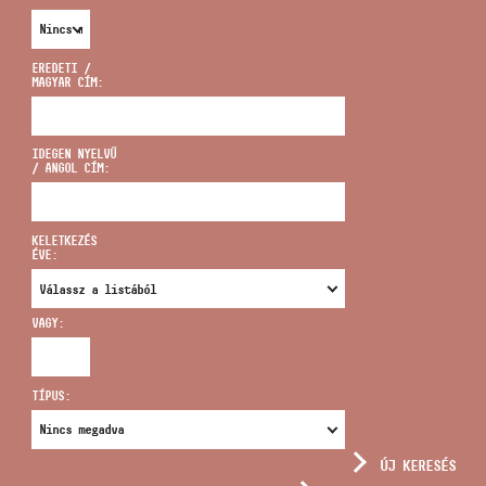
EREDETI /
MAGYAR CÍM:
CÍM
IDEGEN NYELVŰ
/ ANGOL CÍM:
EMAIL
infokozpont@bmc.hu
KELETKEZÉS
ÉVE:
TELEFON
VAGY:
NYITVA TARTÁS
TÍPUS:
ÚJ KERESÉS