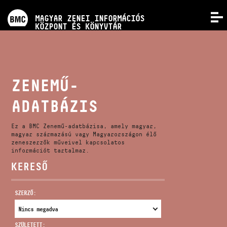
PROGRAMOK
MAGYAR ZENEI INFORMÁCIÓS
MENÜ
KÖZPONT ÉS KÖNYVTÁR
VERSENYEK
KÉPZÉSEK
ZENEMŰ-
ADATBÁZIS
KIADVÁNYOK
Ez a BMC Zenemű-adatbázisa, amely magyar,
RÓLUNK
magyar származású vagy Magyarországon élő
zeneszerzők műveivel kapcsolatos
információt tartalmaz.
KERESŐ
KAPCSOLAT
SZERZŐ:
VIDEÓ GALÉRIA
SZÜLETETT: