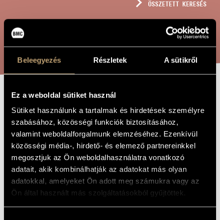
ÖSSZETETT KERESÉS
MŰVÉSZADATBÁZIS
ZENEMŰ-ADATBÁZIS
KERESÉS
ZENEI KÖNYVTÁR, ONLINE KATALÓGUS
Beleegyezés
Részletek
A sütikről
Ez a weboldal sütiket használ
SILESIUS-DALOK
A MŰ CÍME
Sütiket használunk a tartalmak és hirdetések személyre
szabásához, közösségi funkciók biztosításához,
Barta Gergely
valamint weboldalforgalmunk elemzéséhez. Ezenkívül
ZENESZERZŐ
közösségi média-, hirdető- és elemező partnereinkkel
Silesius-dalok
EREDETI /
megosztjuk az Ön weboldalhasználatra vonatkozó
MAGYAR CÍM
adatait, akik kombinálhatják az adatokat más olyan
Silesius-Songs
IDEGEN
adatokkal, amelyeket Ön adott meg számukra vagy az
NYELVŰ /
ANGOL CÍM
Ön által használt más szolgáltatásokból gyűjtöttek.
Női hangra és zongorára
ALCÍM
2002
A MŰ
Hozzájárulás