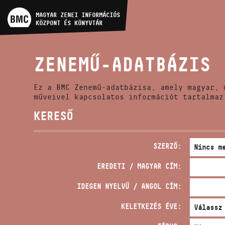
MŰVÉSZADATBÁZIS
MAGYAR ZENEI INFORMÁCIÓS
KÖZPONT ÉS KÖNYVTÁR
ZENEMŰ-ADATBÁZIS
ZENEMŰ-ADATBÁZIS
ZENEI KÖNYVTÁR, ONLINE
KATALÓGUS
Ez a BMC Zenemű-adatbázisa, amely magyar, 
műveivel kapcsolatos információt tartalmaz
KERESŐ
SZERZŐ:
EREDETI / MAGYAR CÍM:
IDEGEN NYELVŰ / ANGOL CÍM:
KELETKEZÉS ÉVE: