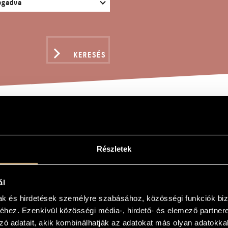
KERESÉS
GENSTERN-DALOK
Részletek
ly
ál
-dalok
mak és hirdetések személyre szabásához, közösségi funkciók biz
-Songs
hez. Ezenkívül közösségi média-, hirdető- és elemező partner
zó adatait, akik kombinálhatják az adatokat más olyan adatokka
és zongorára