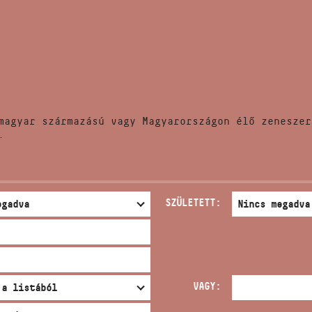
HÍREK
CÍM
VERSENYEK
EMAIL
infokozpont@bmc.hu
KIADVÁNYOK
TELEFON
magyar származású vagy Magyarországon élő zeneszer
KAPCSOLAT
.
NYITVA TARTÁS
SZÜLETETT:
VAGY: