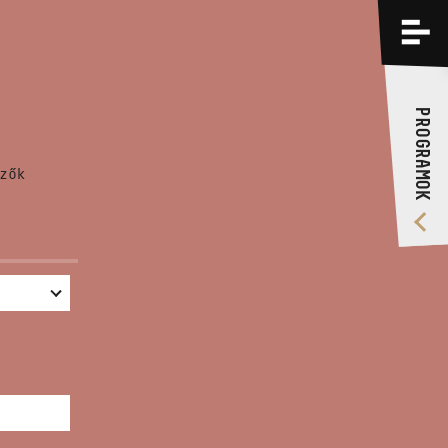
PROGRAMOK
KÉPZÉSEK
PROGRAMOK
RÓLUNK
zők
VIDEÓ GALÉRIA