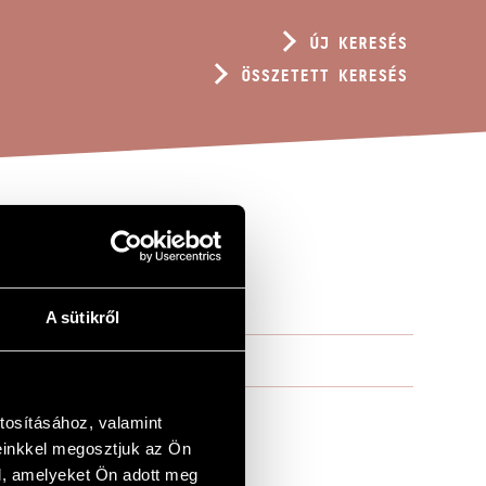
ÚJ KERESÉS
ÖSSZETETT KERESÉS
A sütikről
tosításához, valamint
einkkel megosztjuk az Ön
l, amelyeket Ön adott meg