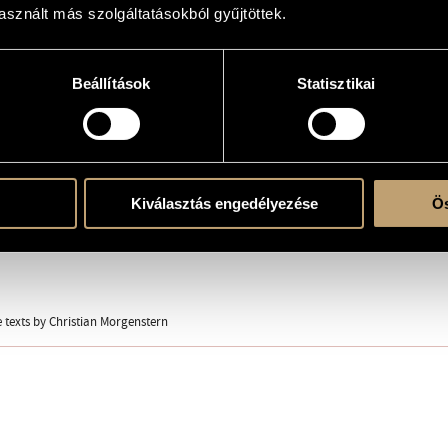
sznált más szolgáltatásokból gyűjtöttek.
k)ra és szólóhangszer(ek)re
Beállítások
Statisztikai
 pf.
Kiválasztás engedélyezése
Ös
N, Christian
 texts by Christian Morgenstern