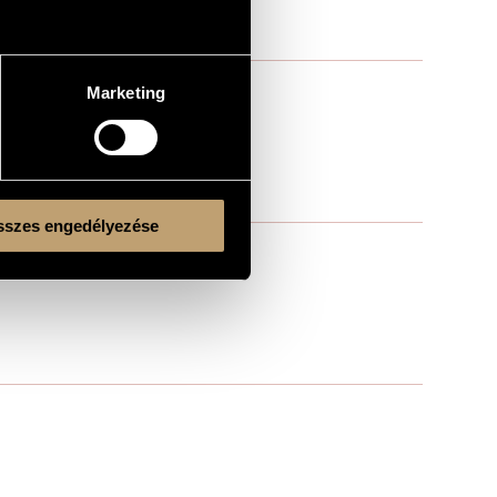
Marketing
szes engedélyezése