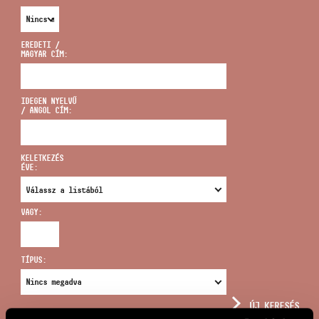
EREDETI /
MAGYAR CÍM:
CÍM
IDEGEN NYELVŰ
/ ANGOL CÍM:
EMAIL
infokozpont@bmc.hu
KELETKEZÉS
ÉVE:
TELEFON
VAGY:
NYITVA TARTÁS
TÍPUS:
ÚJ KERESÉS