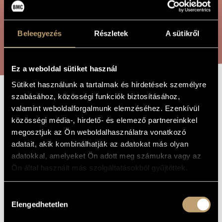
ÖSSZETETT KERESÉS
MŰVÉSZADATBÁZIS
ZENEMŰ-ADATBÁZIS
Beleegyezés
Részletek
A sütikről
KERESÉS
ZENEI KÖNYVTÁR, ONLINE KATALÓGUS
Ez a weboldal sütiket használ
Sütiket használunk a tartalmak és hirdetések személyre
szabásához, közösségi funkciók biztosításához,
HATOS
A MŰ CÍME
valamint weboldalforgalmunk elemzéséhez. Ezenkívül
közösségi média-, hirdető- és elemező partnereinkkel
megosztjuk az Ön weboldalhasználatra vonatkozó
Barta Gergely
ZENESZERZŐ
adatait, akik kombinálhatják az adatokat más olyan
Hatos
adatokkal, amelyeket Ön adott meg számukra vagy az
EREDETI /
MAGYAR CÍM
Ön által használt más szolgáltatásokból gyűjtöttek.
Sextet
IDEGEN
NYELVŰ /
ANGOL CÍM
Hozzájárulás
Hegedűre, brácsára, csellóra, kürtre, klarinétra és zongorára
ALCÍM
Elengedhetetlen
kiválasztása
2002
A MŰ