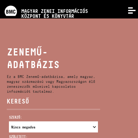
PROGRAMOK
MAGYAR ZENEI INFORMÁCIÓS
MENÜ
KÖZPONT ÉS KÖNYVTÁR
VERSENYEK
KÉPZÉSEK
ZENEMŰ-
ADATBÁZIS
KIADVÁNYOK
Ez a BMC Zenemű-adatbázisa, amely magyar,
RÓLUNK
magyar származású vagy Magyarországon élő
zeneszerzők műveivel kapcsolatos
információt tartalmaz.
KERESŐ
KAPCSOLAT
SZERZŐ:
VIDEÓ GALÉRIA
SZÜLETETT: