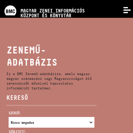
PROGRAMOK
MAGYAR ZENEI INFORMÁCIÓS
MENÜ
KÖZPONT ÉS KÖNYVTÁR
VERSENYEK
KÉPZÉSEK
ZENEMŰ-
ADATBÁZIS
KIADVÁNYOK
Ez a BMC Zenemű-adatbázisa, amely magyar,
RÓLUNK
magyar származású vagy Magyarországon élő
zeneszerzők műveivel kapcsolatos
információt tartalmaz.
KERESŐ
KAPCSOLAT
SZERZŐ:
VIDEÓ GALÉRIA
SZÜLETETT: