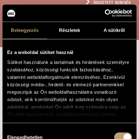
ÖSSZETETT KERESÉS
MŰVÉSZADATBÁZIS
ZENEMŰ-ADATBÁZIS
KERESÉS
Beleegyezés
Részletek
A sütikről
ZENEI KÖNYVTÁR, ONLINE KATALÓGUS
Ez a weboldal sütiket használ
Sütiket használunk a tartalmak és hirdetések személyre
TOKKÁTA
A MŰ CÍME
szabásához, közösségi funkciók biztosításához,
CSEMBALÓRA
valamint weboldalforgalmunk elemzéséhez. Ezenkívül
közösségi média-, hirdető- és elemező partnereinkkel
megosztjuk az Ön weboldalhasználatra vonatkozó
Barta Gergely
ZENESZERZŐ
adatait, akik kombinálhatják az adatokat más olyan
adatokkal, amelyeket Ön adott meg számukra vagy az
Tokkáta csembalóra
EREDETI /
MAGYAR CÍM
Ön által használt más szolgáltatásokból gyűjtöttek.
Toccata for Harpsichord
IDEGEN
NYELVŰ /
ANGOL CÍM
Hozzájárulás
2013
Elengedhetetlen
A MŰ
kiválasztása