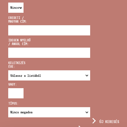
EREDETI /
MAGYAR CÍM:
CÍM
IDEGEN NYELVŰ
/ ANGOL CÍM:
EMAIL
infokozpont@bmc.hu
KELETKEZÉS
ÉVE:
TELEFON
VAGY:
NYITVA TARTÁS
TÍPUS:
ÚJ KERESÉS