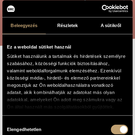
ÖSSZETETT KERESÉS
MŰVÉSZADATBÁZIS
ZENEMŰ-ADATBÁZIS
KERESÉS
Beleegyezés
Részletek
A sütikről
ZENEI KÖNYVTÁR, ONLINE KATALÓGUS
Ez a weboldal sütiket használ
Sütiket használunk a tartalmak és hirdetések személyre
NOKTÜRNÖK
szabásához, közösségi funkciók biztosításához,
A MŰ CÍME
valamint weboldalforgalmunk elemzéséhez. Ezenkívül
(INSZOMNIA)
közösségi média-, hirdető- és elemező partnereinkkel
megosztjuk az Ön weboldalhasználatra vonatkozó
Barta Gergely
adatait, akik kombinálhatják az adatokat más olyan
ZENESZERZŐ
adatokkal, amelyeket Ön adott meg számukra vagy az
Noktürnök (Inszomnia)
EREDETI /
Ön által használt más szolgáltatásokból gyűjtöttek.
MAGYAR CÍM
Nocturnes (Insomnia)
IDEGEN
NYELVŰ /
Hozzájárulás
ANGOL CÍM
Elengedhetetlen
kiválasztása
Zongorára
ALCÍM