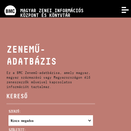
PROGRAMOK
MAGYAR ZENEI INFORMÁCIÓS
MENÜ
KÖZPONT ÉS KÖNYVTÁR
VERSENYEK
KÉPZÉSEK
ZENEMŰ-
ADATBÁZIS
KIADVÁNYOK
Ez a BMC Zenemű-adatbázisa, amely magyar,
RÓLUNK
magyar származású vagy Magyarországon élő
zeneszerzők műveivel kapcsolatos
információt tartalmaz.
KERESŐ
KAPCSOLAT
SZERZŐ:
VIDEÓ GALÉRIA
SZÜLETETT: