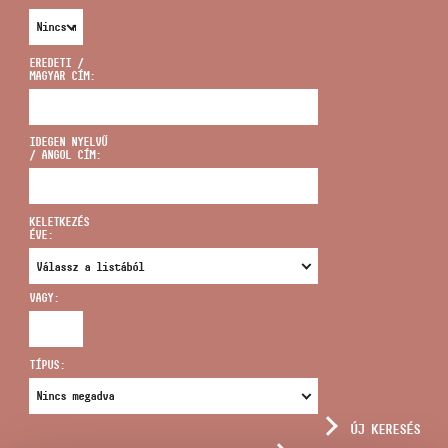
EREDETI /
MAGYAR CÍM:
CÍM
IDEGEN NYELVŰ
/ ANGOL CÍM:
EMAIL
infokozpont@bmc.hu
KELETKEZÉS
ÉVE:
TELEFON
VAGY:
NYITVA TARTÁS
TÍPUS:
ÚJ KERESÉS