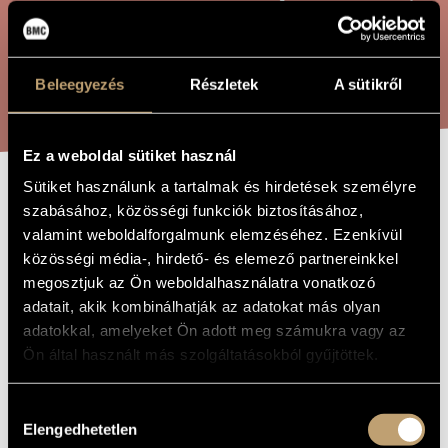
ÖSSZETETT KERESÉS
MŰVÉSZADATBÁZIS
ZENEMŰ-ADATBÁZIS
KERESÉS
Beleegyezés
Részletek
A sütikről
ZENEI KÖNYVTÁR, ONLINE KATALÓGUS
Ez a weboldal sütiket használ
Sütiket használunk a tartalmak és hirdetések személyre
MISSA SANCTÆ
szabásához, közösségi funkciók biztosításához,
A MŰ CÍME
valamint weboldalforgalmunk elemzéséhez. Ezenkívül
CRUCIS
közösségi média-, hirdető- és elemező partnereinkkel
megosztjuk az Ön weboldalhasználatra vonatkozó
Barta Gergely
adatait, akik kombinálhatják az adatokat más olyan
ZENESZERZŐ
adatokkal, amelyeket Ön adott meg számukra vagy az
Missa Sanctæ Crucis
EREDETI /
Ön által használt más szolgáltatásokból gyűjtöttek.
MAGYAR CÍM
Missa Sanctæ Crucis
IDEGEN
NYELVŰ /
Hozzájárulás
ANGOL CÍM
Elengedhetetlen
kiválasztása
Orgonára
ALCÍM