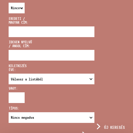
EREDETI /
MAGYAR CÍM:
CÍM
IDEGEN NYELVŰ
/ ANGOL CÍM:
EMAIL
infokozpont@bmc.hu
KELETKEZÉS
ÉVE:
TELEFON
VAGY:
NYITVA TARTÁS
TÍPUS:
ÚJ KERESÉS