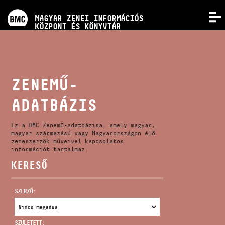
PROGRAMOK
MAGYAR ZENEI INFORMÁCIÓS
MENÜ
KÖZPONT ÉS KÖNYVTÁR
VERSENYEK
KÉPZÉSEK
ZENEMŰ-
ADATBÁZIS
KIADVÁNYOK
Ez a BMC Zenemű-adatbázisa, amely magyar,
RÓLUNK
magyar származású vagy Magyarországon élő
zeneszerzők műveivel kapcsolatos
információt tartalmaz.
KERESŐ
KAPCSOLAT
SZERZŐ:
VIDEÓ GALÉRIA
SZÜLETETT: