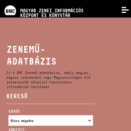
PROGRAMOK
MAGYAR ZENEI INFORMÁCIÓS
MENÜ
KÖZPONT ÉS KÖNYVTÁR
VERSENYEK
KÉPZÉSEK
ZENEMŰ-
ADATBÁZIS
KIADVÁNYOK
Ez a BMC Zenemű-adatbázisa, amely magyar,
RÓLUNK
magyar származású vagy Magyarországon élő
zeneszerzők műveivel kapcsolatos
információt tartalmaz.
KERESŐ
KAPCSOLAT
SZERZŐ:
VIDEÓ GALÉRIA
SZÜLETETT: