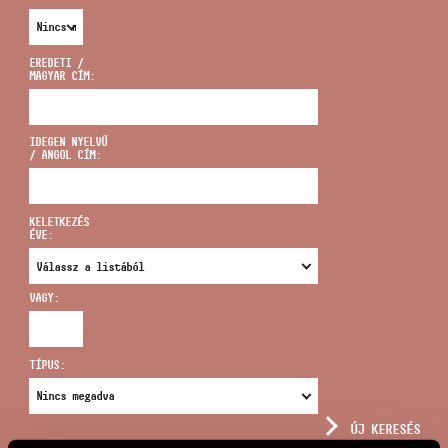
EREDETI /
MAGYAR CÍM:
CÍM
IDEGEN NYELVŰ
/ ANGOL CÍM:
EMAIL
infokozpont@bmc.hu
KELETKEZÉS
ÉVE:
TELEFON
VAGY:
NYITVA TARTÁS
TÍPUS:
ÚJ KERESÉS