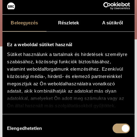
ÖSSZETETT KERESÉS
MŰVÉSZADATBÁZIS
ZENEMŰ-ADATBÁZIS
Beleegyezés
Részletek
A sütikről
KERESÉS
ZENEI KÖNYVTÁR, ONLINE KATALÓGUS
Ez a weboldal sütiket használ
Sütiket használunk a tartalmak és hirdetések személyre
szabásához, közösségi funkciók biztosításához,
MORS ET VITA
A MŰ CÍME
valamint weboldalforgalmunk elemzéséhez. Ezenkívül
közösségi média-, hirdető- és elemező partnereinkkel
Szathmáry Zsigmond
megosztjuk az Ön weboldalhasználatra vonatkozó
ZENESZERZŐ
adatait, akik kombinálhatják az adatokat más olyan
Mors et vita
EREDETI /
adatokkal, amelyeket Ön adott meg számukra vagy az
MAGYAR CÍM
Ön által használt más szolgáltatásokból gyűjtöttek.
Mors et vita
IDEGEN
NYELVŰ /
ANGOL CÍM
Hozzájárulás
Nagy orgonára
ALCÍM
Elengedhetetlen
kiválasztása
2015
A MŰ